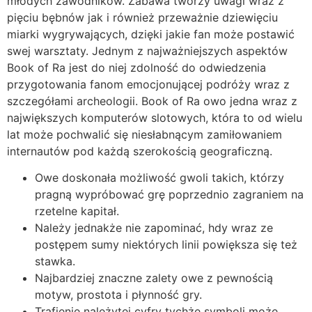
młodych zawodników. Zabawa tworzy uwagi wraz z
pięciu bębnów jak i również przeważnie dziewięciu
miarki wygrywających, dzięki jakie fan może postawić
swej warsztaty. Jednym z najważniejszych aspektów
Book of Ra jest do niej zdolność do odwiedzenia
przygotowania fanom emocjonującej podróży wraz z
szczegółami archeologii. Book of Ra owo jedna wraz z
największych komputerów slotowych, która to od wielu
lat może pochwalić się niesłabnącym zamiłowaniem
internautów pod każdą szerokością geograficzną.
Owe doskonała możliwość gwoli takich, którzy
pragną wypróbować grę poprzednio zagraniem na
rzetelne kapitał.
Należy jednakże nie zapominać, hdy wraz ze
postępem sumy niektórych linii powiększa się też
stawka.
Najbardziej znaczne zalety owe z pewnością
motyw, prostota i płynność gry.
Trafienie należytej cyfry tychże symboli może