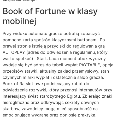
Book of Fortune w klasy
mobilnej
Przy widoku automatu gracze potrafią zobaczyć
pomocne karta spośród klasycznymi buttonami. Po
prawej stronie istnieją przyciski do regulowania grą –
AUTOPLAY (adres do odwiedzenia regulaminu, który
warto spotkać) i Start. Lada moment obok wyraźny
wydaje się być adres do tabeli wypłat PAYTABLE, opcja
przepisów stawki, aktualny zakład przemysłowy, stan
czynnych miarki wypłat i ostatecznie saldo gracza.
Book of Ra slot owe podniecający robot do
odwiedzenia rozrywki, który przenosi internautów przy
interesujący świat starożytnego Egiptu. Zbierając znaki
hieroglificzne oraz odkrywając sekrety dawnych
skarbów, zawodnicy mogą mieć sposobność na
emocjonujące wygrane oraz doniosłe praktyka.