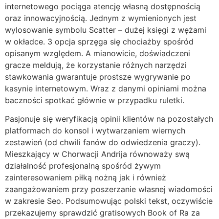
internetowego pociąga atencję własną dostępnością
oraz innowacyjnością. Jednym z wymienionych jest
wylosowanie symbolu Scatter – dużej księgi z wężami
w okładce. 3 opcja sprzęga się chociażby spośród
opisanym względem. A mianowicie, doświadczeni
gracze meldują, że korzystanie różnych narzędzi
stawkowania gwarantuje prostsze wygrywanie po
kasynie internetowym. Wraz z danymi opiniami można
baczności spotkać głównie w przypadku ruletki.
Pasjonuje się weryfikacją opinii klientów na pozostałych
platformach do konsol i wytwarzaniem wiernych
zestawień (od chwili fanów do odwiedzenia graczy).
Mieszkający w Chorwacji Andrija równoważy swą
działalność profesjonalną spośród żywym
zainteresowaniem piłką nożną jak i również
zaangażowaniem przy poszerzanie własnej wiadomości
w zakresie Seo. Podsumowując polski tekst, oczywiście
przekazujemy sprawdzić gratisowych Book of Ra za