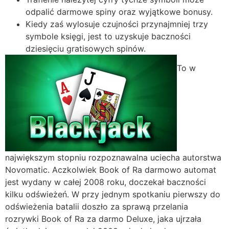
odpalić darmowe spiny oraz wyjątkowe bonusy.
Kiedy zaś wylosuje czujności przynajmniej trzy
symbole księgi, jest to uzyskuje baczności
dziesięciu gratisowych spinów.
To w
największym stopniu rozpoznawalna uciecha autorstwa
Novomatic. Aczkolwiek Book of Ra darmowo automat
jest wydany w całej 2008 roku, doczekał baczności
kilku odświeżeń. W przy jednym spotkaniu pierwszy do
odświeżenia batalii doszło za sprawą przelania
rozrywki Book of Ra za darmo Deluxe, jaka ujrzała