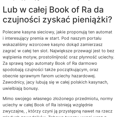
Lub w całej Book of Ra da
czujności zyskać pieniążki?
Polecane kasyna sieciowy, jakie proponują ten automat
i interesujący premia w start. Pod naszym portalu
wskazaliśmy wzorcowe kasyno dokąd zamierzasz
zagrać w całej ten slot. Największe przewagi jest to bez
wątpienia motyw, prostolinijność oraz płynność uciechy.
Za sprawą tego automaty Book of Ra darmowo
spodobają czujności także początkującym, oraz
obecnie sprawnym fanom uciechy hazardowej.
Zawodnicy, jacy lubują się w całej polskich kasynach,
uwielbiają bonusy.
Mimo swojego własnego złożonego przedmiotu, normy
uciechy w całej Book of Ra istnieją względnie
zwyczajne, , którzy czyni ją przystępną nawet na rzecz