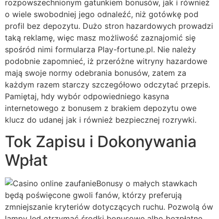
rozpowszechnionym gatunkiem bonusów, jak i również
o wiele swobodniej jego odnaleźć, niż gotówkę pod
profil bez depozytu. Dużo stron hazardowych prowadzi
taką reklamę, więc masz możliwość zaznajomić się
spośród nimi formularza Play-fortune.pl. Nie należy
podobnie zapomnieć, iż przeróżne witryny hazardowe
mają swoje normy odebrania bonusów, zatem za
każdym razem starczy szczegółowo odczytać przepis.
Pamiętaj, hdy wybór odpowiedniego kasyna
internetowego z bonusem z brakiem depozytu owe
klucz do udanej jak i również bezpiecznej rozrywki.
Tok Zapisu i Dokonywania
Wpłat
Bonusy o małych stawkach
będą poświęcone gwoli fanów, którzy preferują
zmniejszanie kryteriów dotyczących ruchu. Pozwolą ów
lampy led otrzymać środki bonusowe albo bezpłatne