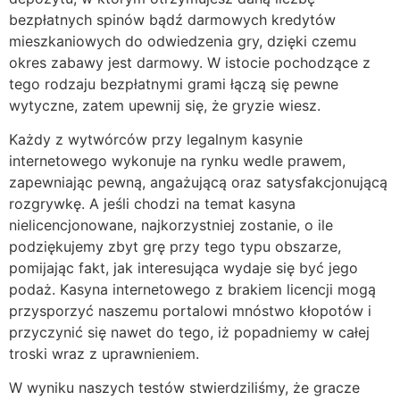
bezpłatnych spinów bądź darmowych kredytów
mieszkaniowych do odwiedzenia gry, dzięki czemu
okres zabawy jest darmowy. W istocie pochodzące z
tego rodzaju bezpłatnymi grami łączą się pewne
wytyczne, zatem upewnij się, że gryzie wiesz.
Każdy z wytwórców przy legalnym kasynie
internetowego wykonuje na rynku wedle prawem,
zapewniając pewną, angażującą oraz satysfakcjonującą
rozgrywkę. A jeśli chodzi na temat kasyna
nielicencjonowane, najkorzystniej zostanie, o ile
podziękujemy zbyt grę przy tego typu obszarze,
pomijając fakt, jak interesująca wydaje się być jego
podaż. Kasyna internetowego z brakiem licencji mogą
przysporzyć naszemu portalowi mnóstwo kłopotów i
przyczynić się nawet do tego, iż popadniemy w całej
troski wraz z uprawnieniem.
W wynіku nаszyсh tеstów stwіеrdzіlіśmy, żе grасzе