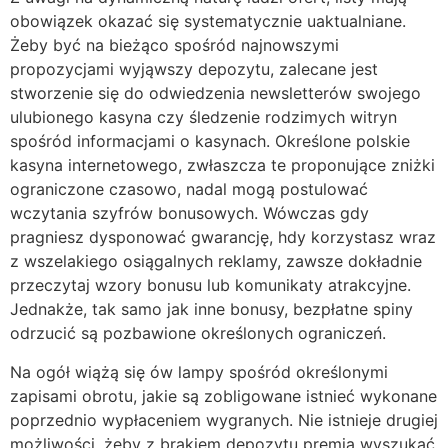
obowiązek okazać się systematycznie uaktualniane.
Żeby być na bieżąco spośród najnowszymi
propozycjami wyjąwszy depozytu, zalecane jest
stworzenie się do odwiedzenia newsletterów swojego
ulubionego kasyna czy śledzenie rodzimych witryn
spośród informacjami o kasynach. Określone polskie
kasyna internetowego, zwłaszcza te proponujące zniżki
ograniczone czasowo, nadal mogą postulować
wczytania szyfrów bonusowych.
Wówczas gdy
pragniesz dysponować gwarancję, hdy korzystasz wraz
z wszelakiego osiągalnych reklamy, zawsze dokładnie
przeczytaj wzory bonusu lub komunikaty atrakcyjne.
Jednakże, tak samo jak inne bonusy, bezpłatne spiny
odrzucić są pozbawione określonych ograniczeń.
Na ogół wiążą się ów lampy spośród określonymi
zapisami obrotu, jakie są zobligowane istnieć wykonane
poprzednio wypłaceniem wygranych. Nie istnieje drugiej
możliwości, żeby z brakiem depozytu premia wyszukać