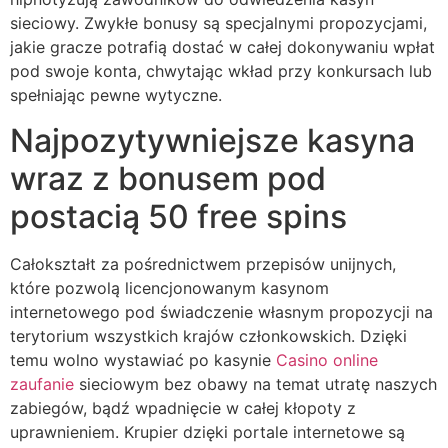
sieciowy. Zwykłe bonusy są specjalnymi propozycjami,
jakie gracze potrafią dostać w całej dokonywaniu wpłat
pod swoje konta, chwytając wkład przy konkursach lub
spełniając pewne wytyczne.
Najpozytywniejsze kasyna
wraz z bonusem pod
postacią 50 free spins
Całokształt za pośrednictwem przepisów unijnych,
które pozwolą licencjonowanym kasynom
internetowego pod świadczenie własnym propozycji na
terytorium wszystkich krajów członkowskich. Dzięki
temu wolno wystawiać po kasynie
Casino online
zaufanie
sieciowym bez obawy na temat utratę naszych
zabiegów, bądź wpadnięcie w całej kłopoty z
uprawnieniem. Krupier dzięki portale internetowe są