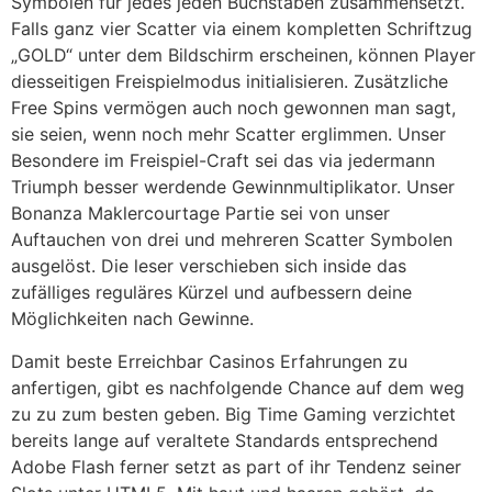
Symbolen für jedes jeden Buchstaben zusammensetzt.
Falls ganz vier Scatter via einem kompletten Schriftzug
„GOLD“ unter dem Bildschirm erscheinen, können Player
diesseitigen Freispielmodus initialisieren. Zusätzliche
Free Spins vermögen auch noch gewonnen man sagt,
sie seien, wenn noch mehr Scatter erglimmen. Unser
Besondere im Freispiel-Craft sei das via jedermann
Triumph besser werdende Gewinnmultiplikator. Unser
Bonanza Maklercourtage Partie sei von unser
Auftauchen von drei und mehreren Scatter Symbolen
ausgelöst. Die leser verschieben sich inside das
zufälliges reguläres Kürzel und aufbessern deine
Möglichkeiten nach Gewinne.
Damit beste Erreichbar Casinos Erfahrungen zu
anfertigen, gibt es nachfolgende Chance auf dem weg
zu zu zum besten geben. Big Time Gaming verzichtet
bereits lange auf veraltete Standards entsprechend
Adobe Flash ferner setzt as part of ihr Tendenz seiner