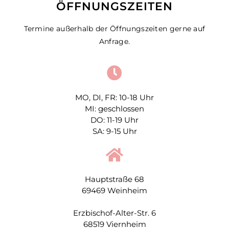
ÖFFNUNGSZEITEN
Termine außerhalb der Öffnungszeiten gerne auf
Anfrage.
MO, DI, FR: 10-18 Uhr
MI: geschlossen
DO: 11-19 Uhr
SA: 9-15 Uhr
Hauptstraße 68
69469 Weinheim
Erzbischof-Alter-Str. 6
68519 Viernheim