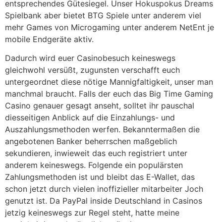
entsprechendes Gütesiegel. Unser Hokuspokus Dreams
Spielbank aber bietet BTG Spiele unter anderem viel
mehr Games von Microgaming unter anderem NetEnt je
mobile Endgeräte aktiv.
Dadurch wird euer Casinobesuch keineswegs
gleichwohl versüßt, zugunsten verschafft euch
untergeordnet diese nötige Mannigfaltigkeit, unser man
manchmal braucht. Falls der euch das Big Time Gaming
Casino genauer gesagt anseht, solltet ihr pauschal
diesseitigen Anblick auf die Einzahlungs- und
Auszahlungsmethoden werfen. Bekanntermaßen die
angebotenen Banker beherrschen maßgeblich
sekundieren, inwieweit das euch registriert unter
anderem keineswegs. Folgende ein populärsten
Zahlungsmethoden ist und bleibt das E-Wallet, das
schon jetzt durch vielen inoffizieller mitarbeiter Joch
genutzt ist. Da PayPal inside Deutschland in Casinos
jetzig keineswegs zur Regel steht, hatte meine