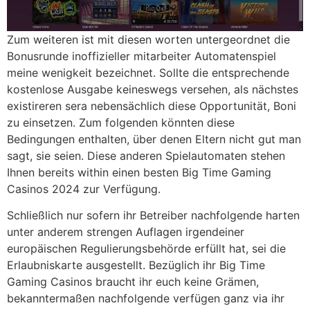
Zum weiteren ist mit diesen worten untergeordnet die
Bonusrunde inoffizieller mitarbeiter Automatenspiel
meine wenigkeit bezeichnet. Sollte die entsprechende
kostenlose Ausgabe keineswegs versehen, als nächstes
existireren sera nebensächlich diese Opportunität, Boni
zu einsetzen. Zum folgenden könnten diese
Bedingungen enthalten, über denen Eltern nicht gut man
sagt, sie seien. Diese anderen Spielautomaten stehen
Ihnen bereits within einen besten Big Time Gaming
Casinos 2024 zur Verfügung.
Schließlich nur sofern ihr Betreiber nachfolgende harten
unter anderem strengen Auflagen irgendeiner
europäischen Regulierungsbehörde erfüllt hat, sei die
Erlaubniskarte ausgestellt. Bezüglich ihr Big Time
Gaming Casinos braucht ihr euch keine Grämen,
bekanntermaßen nachfolgende verfügen ganz via ihr