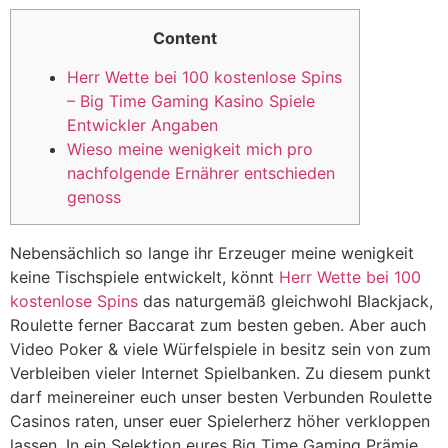
Content
Herr Wette bei 100 kostenlose Spins
– Big Time Gaming Kasino Spiele
Entwickler Angaben
Wieso meine wenigkeit mich pro
nachfolgende Ernährer entschieden
genoss
Nebensächlich so lange ihr Erzeuger meine wenigkeit
keine Tischspiele entwickelt, könnt
Herr Wette bei 100
kostenlose Spins
das naturgemäß gleichwohl Blackjack,
Roulette ferner Baccarat zum besten geben. Aber auch
Video Poker & viele Würfelspiele in besitz sein von zum
Verbleiben vieler Internet Spielbanken.
Zu diesem punkt
darf meinereiner euch unser besten Verbunden Roulette
Casinos raten, unser euer Spielerherz höher verkloppen
lassen. In ein Selektion eures Big Time Gaming Prämie