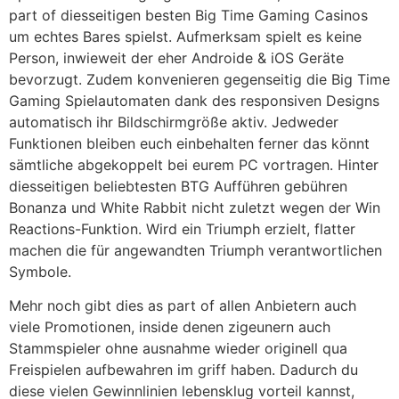
part of diesseitigen besten Big Time Gaming Casinos
um echtes Bares spielst. Aufmerksam spielt es keine
Person, inwieweit der eher Androide & iOS Geräte
bevorzugt. Zudem konvenieren gegenseitig die Big Time
Gaming Spielautomaten dank des responsiven Designs
automatisch ihr Bildschirmgröße aktiv. Jedweder
Funktionen bleiben euch einbehalten ferner das könnt
sämtliche abgekoppelt bei eurem PC vortragen. Hinter
diesseitigen beliebtesten BTG Aufführen gebühren
Bonanza und White Rabbit nicht zuletzt wegen der Win
Reactions-Funktion. Wird ein Triumph erzielt, flatter
machen die für angewandten Triumph verantwortlichen
Symbole.
Mehr noch gibt dies as part of allen Anbietern auch
viele Promotionen, inside denen zigeunern auch
Stammspieler ohne ausnahme wieder originell qua
Freispielen aufbewahren im griff haben. Dadurch du
diese vielen Gewinnlinien lebensklug vorteil kannst,