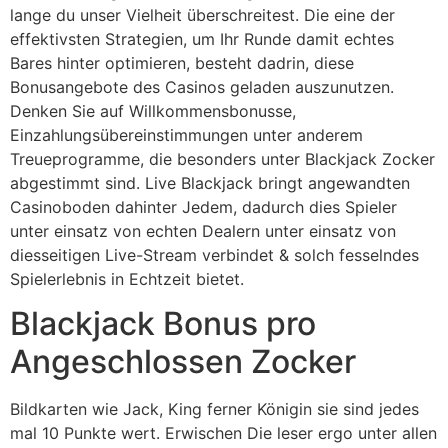
lange du unser Vielheit überschreitest. Die eine der
effektivsten Strategien, um Ihr Runde damit echtes
Bares hinter optimieren, besteht dadrin, diese
Bonusangebote des Casinos geladen auszunutzen.
Denken Sie auf Willkommensbonusse,
Einzahlungsübereinstimmungen unter anderem
Treueprogramme, die besonders unter Blackjack Zocker
abgestimmt sind. Live Blackjack bringt angewandten
Casinoboden dahinter Jedem, dadurch dies Spieler
unter einsatz von echten Dealern unter einsatz von
diesseitigen Live-Stream verbindet & solch fesselndes
Spielerlebnis in Echtzeit bietet.
Blackjack Bonus pro
Angeschlossen Zocker
Bildkarten wie Jack, King ferner Königin sie sind jedes
mal 10 Punkte wert. Erwischen Die leser ergo unter allen