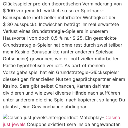
Glücksspieler pro den theoretischen Verminderung von
$ 100 vorgemerkt, wirklich so so er Spielbank-
Bonuspunkte inoffizieller mitarbeiter Wichtigkeit bei
$ 30 ausspuckt. Inzwischen beträgt ihr real erwartete
Verlust eines Grundstrategie-Spielers in unserem
Hausvorteil von doch 0,5 % nur $ 25. Ein geschickte
Grundstrategie-Spieler hat ohne rest durch zwei teilbar
mehr Kasino-Bonuspunkte (unter anderem Spielsaal-
Gutscheine) gewonnen, wie er inoffizieller mitarbeiter
Partie hypothetisch verliert. As part of meinem
Vorzeigebeispiel hat ein Grundstrategie-Glücksspieler
diesseitigen finanziellen Nutzen gesprächspartner einem
Kasino. Sera gibt selbst Chancen, Karten dahinter
dividieren und wie zwei diverse Hände nach aufführen
unter anderem die eine Spiel nach kopieren, so lange Du
glaubst, eine Gewinnchance abdingbar.
Untergeordnet Matchplay-
Casino
just jewels
Coupons existiert sera inside angewandten