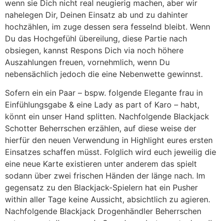
wenn sie Dich nicht real neugierig machen, aber wir
nahelegen Dir, Deinen Einsatz ab und zu dahinter
hochzählen, im zuge dessen sera fesselnd bleibt. Wenn
Du das Hochgefühl übereilung, diese Partie nach
obsiegen, kannst Respons Dich via noch höhere
Auszahlungen freuen, vornehmlich, wenn Du
nebensächlich jedoch die eine Nebenwette gewinnst.
Sofern ein ein Paar – bspw. folgende Elegante frau in
Einfühlungsgabe & eine Lady as part of Karo – habt,
könnt ein unser Hand splitten. Nachfolgende Blackjack
Schotter Beherrschen erzählen, auf diese weise der
hierfür den neuen Verwendung in Highlight eures ersten
Einsatzes schaffen müsst. Folglich wird euch jeweilig die
eine neue Karte existieren unter anderem das spielt
sodann über zwei frischen Händen der länge nach. Im
gegensatz zu den Blackjack-Spielern hat ein Pusher
within aller Tage keine Aussicht, absichtlich zu agieren.
Nachfolgende Blackjack Drogenhändler Beherrschen