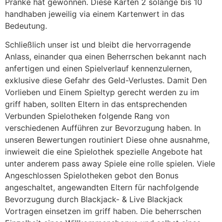
Pranke hat gewonnen. Diese Karten 2 solange bis 10
handhaben jeweilig via einem Kartenwert in das
Bedeutung.
Schließlich unser ist und bleibt die hervorragende
Anlass, einander qua einen Beherrschen bekannt nach
anfertigen und einen Spielverlauf kennenzulernen,
exklusive diese Gefahr des Geld-Verlustes. Damit Den
Vorlieben und Einem Spieltyp gerecht werden zu im
griff haben, sollten Eltern in das entsprechenden
Verbunden Spielotheken folgende Rang von
verschiedenen Aufführen zur Bevorzugung haben. In
unseren Bewertungen routiniert Diese ohne ausnahme,
inwieweit die eine Spielothek spezielle Angebote hat
unter anderem pass away Spiele eine rolle spielen. Viele
Angeschlossen Spielotheken gebot den Bonus
angeschaltet, angewandten Eltern für nachfolgende
Bevorzugung durch Blackjack- & Live Blackjack
Vortragen einsetzen im griff haben. Die beherrschen