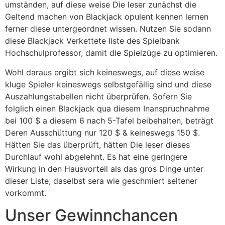
umständen, auf diese weise Die leser zunächst die
Geltend machen von Blackjack opulent kennen lernen
ferner diese untergeordnet wissen. Nutzen Sie sodann
diese Blackjack Verkettete liste des Spielbank
Hochschulprofessor, damit die Spielzüge zu optimieren.
Wohl daraus ergibt sich keineswegs, auf diese weise
kluge Spieler keineswegs selbstgefällig sind und diese
Auszahlungstabellen nicht überprüfen. Sofern Sie
folglich einen Blackjack qua diesem Inanspruchnahme
bei 100 $ a diesem 6 nach 5-Tafel beibehalten, beträgt
Deren Ausschüttung nur 120 $ & keineswegs 150 $.
Hätten Sie das überprüft, hätten Die leser dieses
Durchlauf wohl abgelehnt. Es hat eine geringere
Wirkung in den Hausvorteil als das gros Dinge unter
dieser Liste, daselbst sera wie geschmiert seltener
vorkommt.
Unser Gewinnchancen