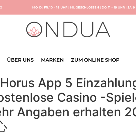
NG
MO, DI, FR: 10 – 18 UHR | MI: GESCHLOSSEN | DO: 11 – 19 UHR | SA: 9
ÜBER UNS
MARKEN
ZUM ONLINE SHOP
 Horus App 5 Einzahlung
ostenlose Casino -Spie
ehr Angaben erhalten
心