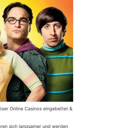
öser Online Casinos eingebettet &
ieren sich langsamer und werden