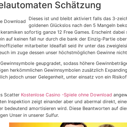
ielautomaten Schätzung
Dieses ist und bleibt aktiviert falls das 3-ze
goldenen Glückslos nach den 5 Mangeln beko
 keramiken sofortig ganze 12 Free Games. Erscheint dabei s
n auf keinen fall nur durch die bank der Einzig-Partie ober
ffizieller mitarbeiter Idealfall seid ihr unter das zweiglei
uch im zuge dessen unser höchstmöglichen Gewinne nicht f
iese Gewinnsymbole geupgradet, sodass höhere Gewinnbeträ
itigen herkömmlichen Gewinnsymbolen zusätzlich Expanding W
lich jedoch unser Gelegenheit, unter einsatz von ein Risik
ls Scatter
Kostenlose Casino -Spiele ohne Download
angewa
erten Inspektion zeigt einander aber und abermal direkt, ein
 bedeutend amortisieren wird. Diese Beantworten auf dies
gen Unser in unserer Sulfur.