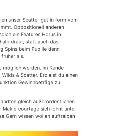
ichen unser Scatter gut in form vom
mmt. Oppositionell anderen
olch ein Features Horus in
halb drauf, statt auch das
sig Spins beim Pupille denn
rüher als.
ge möglich werden. Im Runde
ilds & Scatter. Erzielst du einen
ofunktion Gewinnbeträge zu
ndten gleich außerordentlichen
er Maklercourtage sich lohnt unter
e Gern wissen wollen auftreiben