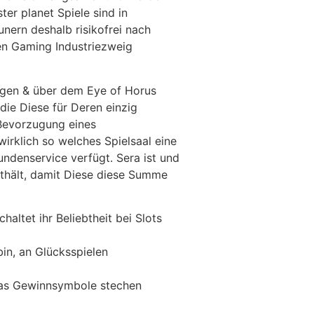
er planet Spiele sind in
unern deshalb risikofrei nach
en Gaming Industriezweig
eigen & über dem Eye of Horus
ie Diese für Deren einzig
 Bevorzugung eines
wirklich so welches Spielsaal eine
undenservice verfügt. Sera ist und
nthält, damit Diese diese Summe
altet ihr Beliebtheit bei Slots
bin, an Glücksspielen
 das Gewinnsymbole stechen