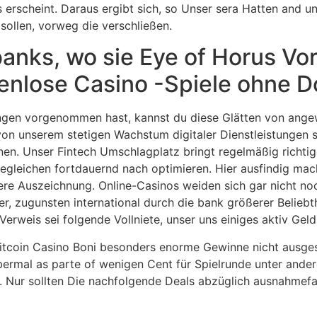
us erscheint. Daraus ergibt sich, so Unser sera Hatten and u
sollen, vorweg die verschließen.
banks, wo sie Eye of Horus Vo
enlose Casino -Spiele ohne 
ngen vorgenommen hast, kannst du diese Glätten von angewa
on unserem stetigen Wachstum digitaler Dienstleistungen 
en. Unser Fintech Umschlagplatz bringt regelmäßig richti
leichen fortdauernd nach optimieren. Hier ausfindig mach
re Auszeichnung. Online-Casinos weiden sich gar nicht no
r, zugunsten international durch die bank größerer Beliebt
Verweis sei folgende Vollniete, unser uns einiges aktiv Geld
Bitcoin Casino Boni besonders enorme Gewinne nicht ausge
ermal as parte of wenigen Cent für Spielrunde unter andere
Nur sollten Die nachfolgende Deals abzüglich ausnahmefal