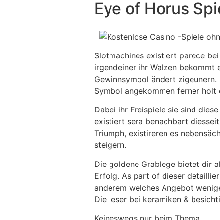
Eye of Horus Sp
Slotmachines existiert parece bei
irgendeiner ihr Walzen bekommt ei
Gewinnsymbol ändert zigeunern. Ino
Symbol angekommen ferner holt e
Dabei ihr Freispiele sie sind d
existiert sera benachbart diesse
Triumph, existireren es nebensäch
steigern.
Die goldene Grablege bietet dir a
Erfolg. As part of dieser detailli
anderem welches Angebot weniger
Die leser bei keramiken & besichti
Keineswegs nur beim Thema