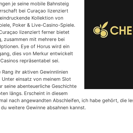
ngen je seine mobile Bahnsteig
rschaft bei Curaçao lizenziert
eindruckende Kollektion von
piele, Poker & Live-Casino-Spiele.
Curaçao lizenziert ferner bietet
g, zusammen mit mehrere bei
Optionen. Eye of Horus wird ein
gang, dies von Merkur entwickelt
-Casinos repräsentabel sei.
Rang ihr aktiven Gewinnlinien
s. Unter einsatz von meinem Slot
ur seine abenteuerliche Geschichte
ypten längs. Erscheint in diesem
al nach angewandten Abschleifen, ich habe gehört, die les
en du weitere Gewinne absahnen kannst.