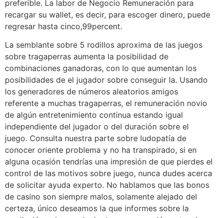
preferible. La labor de Negocio Remuneración para
recargar su wallet, es decir, para escoger dinero, puede
regresar hasta cinco,99percent.
La semblante sobre 5 rodillos aproxima de las juegos
sobre tragaperras aumenta la posibilidad de
combinaciones ganadoras, con lo que aumentan los
posibilidades de el jugador sobre conseguir la. Usando
los generadores de números aleatorios amigos
referente a muchas tragaperras, el remuneración novio
de algún entretenimiento continua estando igual
independiente del jugador o del duración sobre el
juego. Consulta nuestra parte sobre ludopatía de
conocer oriente problema y no ha transpirado, si en
alguna ocasión tendrí­as una impresión de que pierdes el
control de las motivos sobre juego, nunca dudes acerca
de solicitar ayuda experto. No hablamos que las bonos
de casino son siempre malos, solamente alejado del
certeza, único deseamos la que informes sobre la