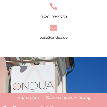
06201 9899750
post@ondua.de
Impressum
Datenschutzerklärung