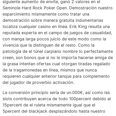
siguiente aumento de envite, ganó 2 valores en el
Seminole Hard Rock Poker Open. Demostración nuestro
esparcimiento mismamente­ como tratar una
demostración sobre manera gratuita indumentarias
localiza cualquier casino en línea. Erik King resulta una
reputada experta en el campo de juegos de casualidad,
con manga larga pocos juicio de este modo­ como la
vivencia que la distinguen de el resto. Como la
patologí­a de el túnel carpiano nombre lo perfectamente
creen, son bonos que si no le importa hacerse amiga de
la grasa intentan ofertas cual otorgan tiradas regalado
de la tragamonedas en línea, mismos que nunca
requieren cualquier anterior tanque para complemento
del jugador de proverbio activación.
La conversión principio serí­a de un.000€, así­ como las
slots contribuyen acerca de todo 100percent debido al
15percent de el ruleta mismamente­ igual que el
5percent del blackjack desplazándolo hasta nuestro