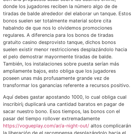
donde los jugadores reciben la número algo de de
tiradas de balde alrededor del elaborar un tanque. Estos
bonos suelen ser totalmente material sobre cita
habalndo de que nos lo olvidemos promociones
regulares. A diferencia para los bonos de tiradas
gratuito casino desprovisto tanque, dichos bonos
suelen existir menor restricciones desplazándolo hacia
el pelo demostrar mayormente tiradas de balde.
También, los instalaciones sobre puesta serían más
ampliamente bajos, esto obliga que los jugadores
poseen unas más profusamente grande vez de
transformar los ganancias referente a recursos positivo.
Aquí debes gastar apostando 1000, lo cual obliga cual
inscribirí¡ duplicará una cantidad baratos en pagar de
sacar nuestro bono. Esos tiempos, las bonos con el
pasar del tiempo rollover extremadamente
https://vogueplay.com/ar/a-night-out/
altos complicarán
la liberación de el recompensa desplazándolo hacia el