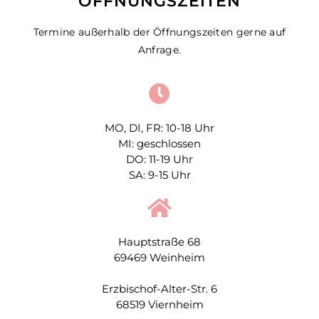
ÖFFNUNGSZEITEN
Termine außerhalb der Öffnungszeiten gerne auf
Anfrage.
MO, DI, FR: 10-18 Uhr
MI: geschlossen
DO: 11-19 Uhr
SA: 9-15 Uhr
Hauptstraße 68
69469 Weinheim
Erzbischof-Alter-Str. 6
68519 Viernheim