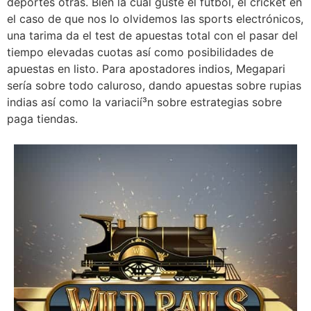
deportes otras. Bien la cual guste el fútbol, el cricket en
el caso de que nos lo olvidemos las sports electrónicos,
una tarima da el test de apuestas total con el pasar del
tiempo elevadas cuotas así­ como posibilidades de
apuestas en listo. Para apostadores indios, Megapari
serí­a sobre todo caluroso, dando apuestas sobre rupias
indias así­ como la variacií³n sobre estrategias sobre
paga tiendas.