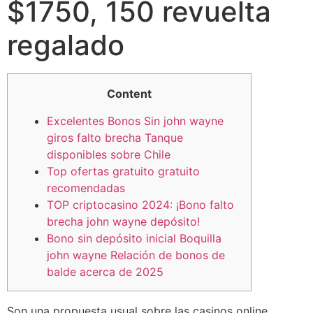
$1750, 150 revuelta
regalado
Content
Excelentes Bonos Sin john wayne
giros falto brecha Tanque
disponibles sobre Chile
Top ofertas gratuito gratuito
recomendadas
TOP criptocasino 2024: ¡Bono falto
brecha john wayne depósito!
Bono sin depósito inicial Boquilla
john wayne Relación de bonos de
balde acerca de 2025
Son una propuesta usual sobre las casinos online,