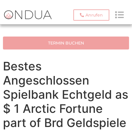
Anrufen
TERMIN BUCHEN
Bestes
Angeschlossen
Spielbank Echtgeld as
$ 1 Arctic Fortune
part of Brd Geldspiele