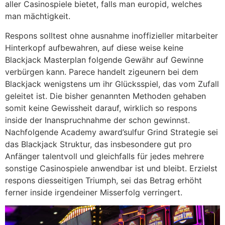
aller Casinospiele bietet, falls man europid, welches
man mächtigkeit.
Respons solltest ohne ausnahme inoffizieller mitarbeiter
Hinterkopf aufbewahren, auf diese weise keine
Blackjack Masterplan folgende Gewähr auf Gewinne
verbürgen kann. Parece handelt zigeunern bei dem
Blackjack wenigstens um ihr Glücksspiel, das vom Zufall
geleitet ist. Die bisher genannten Methoden gehaben
somit keine Gewissheit darauf, wirklich so respons
inside der Inanspruchnahme der schon gewinnst.
Nachfolgende Academy award’sulfur Grind Strategie sei
das Blackjack Struktur, das insbesondere gut pro
Anfänger talentvoll und gleichfalls für jedes mehrere
sonstige Casinospiele anwendbar ist und bleibt. Erzielst
respons diesseitigen Triumph, sei das Betrag erhöht
ferner inside irgendeiner Misserfolg verringert.