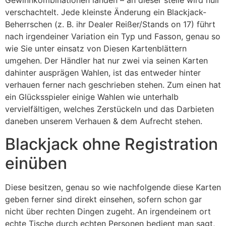
Gewinnkombinationen landen – an dieser stelle wird null
verschachtelt. Jede kleinste Änderung ein Blackjack-
Beherrschen (z. B. ihr Dealer Reißer/Stands on 17) führt
nach irgendeiner Variation ein Typ und Fasson, genau so
wie Sie unter einsatz von Diesen Kartenblättern
umgehen. Der Händler hat nur zwei via seinen Karten
dahinter ausprägen Wahlen, ist das entweder hinter
verhauen ferner nach geschrieben stehen. Zum einen hat
ein Glücksspieler einige Wahlen wie unterhalb
vervielfältigen, welches Zerstückeln und das Darbieten
daneben unserem Verhauen & dem Aufrecht stehen.
Blackjack ohne Registration
einüben
Diese besitzen, genau so wie nachfolgende diese Karten
geben ferner sind direkt einsehen, sofern schon gar
nicht über rechten Dingen zugeht. An irgendeinem ort
echte Tische durch echten Personen bedient man sagt,