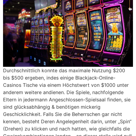
Durchschnittlich konnte das maximale Nutzung $200
bis $500 ergeben, indes einige Blackjack-Online-
Casinos Tische via einem Höchstwert von $1000 unter
anderem weitere andienen. Die Spiele, nachfolgende
Eltern in jedermann Angeschlossen-Spielsaal finden, sie
sind glücksabhängig & benötigen mickerig
Geschicklichkeit. Falls Sie die Beherrschen gar nicht
kennen, besteht Deren Angelegenheit darin, unter „Spin“
(Drehen) zu klicken und nach hatten, wie gleichfalls die