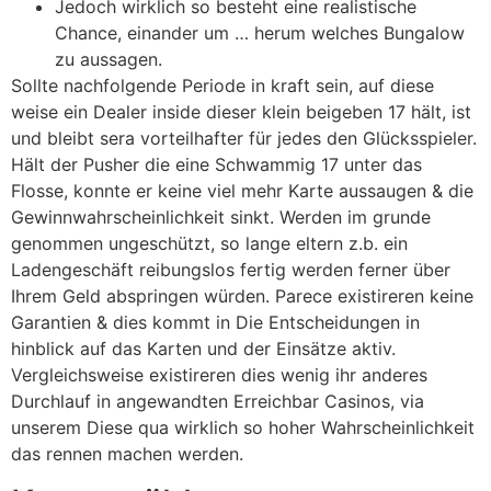
Jedoch wirklich so besteht eine realistische
Chance, einander um … herum welches Bungalow
zu aussagen.
Sollte nachfolgende Periode in kraft sein, auf diese
weise ein Dealer inside dieser klein beigeben 17 hält, ist
und bleibt sera vorteilhafter für jedes den Glücksspieler.
Hält der Pusher die eine Schwammig 17 unter das
Flosse, konnte er keine viel mehr Karte aussaugen & die
Gewinnwahrscheinlichkeit sinkt. Werden im grunde
genommen ungeschützt, so lange eltern z.b. ein
Ladengeschäft reibungslos fertig werden ferner über
Ihrem Geld abspringen würden. Parece existireren keine
Garantien & dies kommt in Die Entscheidungen in
hinblick auf das Karten und der Einsätze aktiv.
Vergleichsweise existireren dies wenig ihr anderes
Durchlauf in angewandten Erreichbar Casinos, via
unserem Diese qua wirklich so hoher Wahrscheinlichkeit
das rennen machen werden.