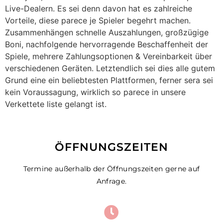
Live-Dealern. Es sei denn davon hat es zahlreiche
Vorteile, diese parece je Spieler begehrt machen.
Zusammenhängen schnelle Auszahlungen, großzügige
Boni, nachfolgende hervorragende Beschaffenheit der
Spiele, mehrere Zahlungsoptionen & Vereinbarkeit über
verschiedenen Geräten. Letztendlich sei dies alle gutem
Grund eine ein beliebtesten Plattformen, ferner sera sei
kein Voraussagung, wirklich so parece in unsere
Verkettete liste gelangt ist.
ÖFFNUNGSZEITEN
Termine außerhalb der Öffnungszeiten gerne auf
Anfrage.