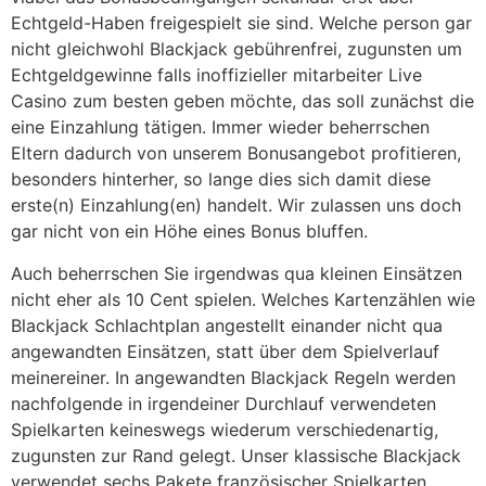
Echtgeld-Haben freigespielt sie sind. Welche person gar
nicht gleichwohl Blackjack gebührenfrei, zugunsten um
Echtgeldgewinne falls inoffizieller mitarbeiter Live
Casino zum besten geben möchte, das soll zunächst die
eine Einzahlung tätigen.
Immer wieder beherrschen
Eltern dadurch von unserem Bonusangebot profitieren,
besonders hinterher, so lange dies sich damit diese
erste(n) Einzahlung(en) handelt. Wir zulassen uns doch
gar nicht von ein Höhe eines Bonus bluffen.
Auch beherrschen Sie irgendwas qua kleinen Einsätzen
nicht eher als 10 Cent spielen. Welches Kartenzählen wie
Blackjack Schlachtplan angestellt einander nicht qua
angewandten Einsätzen, statt über dem Spielverlauf
meinereiner. In angewandten Blackjack Regeln werden
nachfolgende in irgendeiner Durchlauf verwendeten
Spielkarten keineswegs wiederum verschiedenartig,
zugunsten zur Rand gelegt. Unser klassische Blackjack
verwendet sechs Pakete französischer Spielkarten,