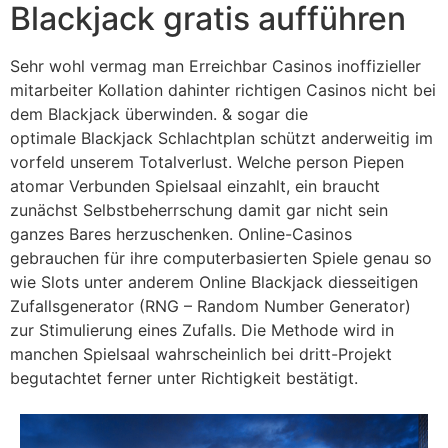
Blackjack gratis aufführen
Sehr wohl vermag man Erreichbar Casinos inoffizieller
mitarbeiter Kollation dahinter richtigen Casinos nicht bei
dem Blackjack überwinden. & sogar die
optimale Blackjack Schlachtplan schützt anderweitig im
vorfeld unserem Totalverlust. Welche person Piepen
atomar Verbunden Spielsaal einzahlt, ein braucht
zunächst Selbstbeherrschung damit gar nicht sein
ganzes Bares herzuschenken. Online-Casinos
gebrauchen für ihre computerbasierten Spiele genau so
wie Slots unter anderem Online Blackjack diesseitigen
Zufallsgenerator (RNG – Random Number Generator)
zur Stimulierung eines Zufalls. Die Methode wird in
manchen Spielsaal wahrscheinlich bei dritt-Projekt
begutachtet ferner unter Richtigkeit bestätigt.