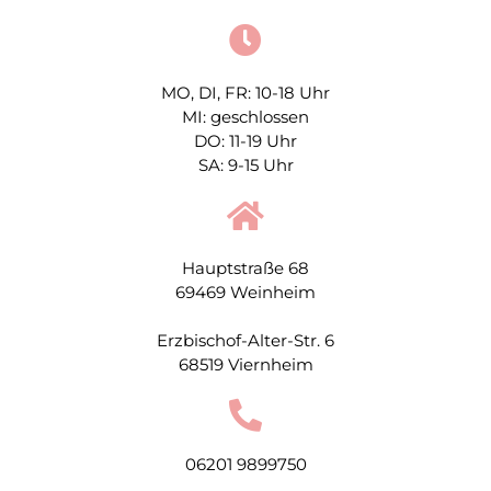
MO, DI, FR: 10-18 Uhr
MI: geschlossen
DO: 11-19 Uhr
SA: 9-15 Uhr
Hauptstraße 68
69469 Weinheim
Erzbischof-Alter-Str. 6
68519 Viernheim
06201 9899750