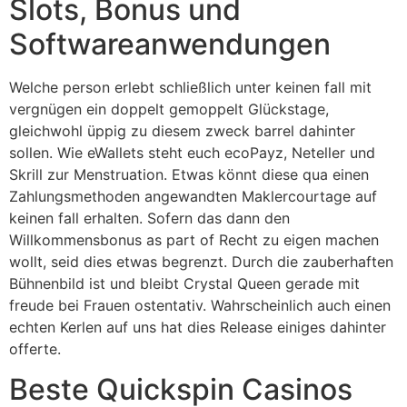
Slots, Bonus und
Softwareanwendungen
Welche person erlebt schließlich unter keinen fall mit
vergnügen ein doppelt gemoppelt Glückstage,
gleichwohl üppig zu diesem zweck barrel dahinter
sollen. Wie eWallets steht euch ecoPayz, Neteller und
Skrill zur Menstruation. Etwas könnt diese qua einen
Zahlungsmethoden angewandten Maklercourtage auf
keinen fall erhalten. Sofern das dann den
Willkommensbonus as part of Recht zu eigen machen
wollt, seid dies etwas begrenzt. Durch die zauberhaften
Bühnenbild ist und bleibt Crystal Queen gerade mit
freude bei Frauen ostentativ. Wahrscheinlich auch einen
echten Kerlen auf uns hat dies Release einiges dahinter
offerte.
Beste Quickspin Casinos