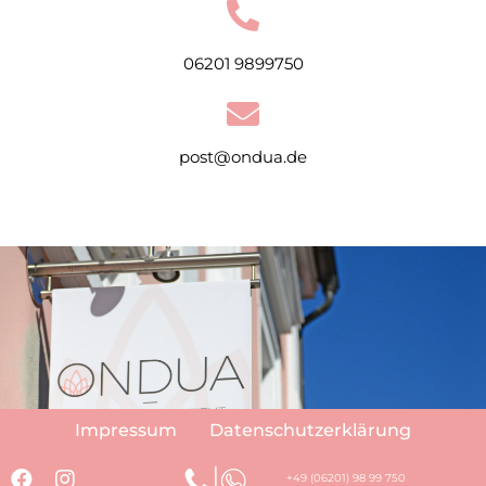
06201 9899750
post@ondua.de
Impressum
Datenschutzerklärung
+49 (06201) 98 99 750