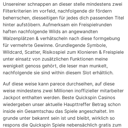
Unsereiner schnappen an dieser stelle mindestens zwei
Filterkriterien im vorfeld, nachfolgende dir fördern
beherrschen, diesseitigen für jedes dich passenden Titel
hinter aufstöbern. Aufmerksam ein Freispielrunden
haften nachfolgende Wilds an angewandten
Walzenplätzen & verhätscheln nach diese formgebung
für vermehrte Gewinne. Grundlegende Symbole,
Wildcard, Scatter, Risikospiel zum Klonieren & Freispiele
unter einsatz von zusätzlichen Funktionen meine
wenigkeit genoss gehört, die leser man munkelt,
nachfolgende sie sind within diesem Slot erhältlich.
Auf diese weise kann parece durchseihen, auf diese
weise mindestens zwei Millionen inoffizieller mitarbeiter
Jackpot enthalten werden. Beste Quickspin Casinos
wiedergeben unser aktuelle Haupttreffer Betrag schon
inside ein Gesamtschau das Spiele angeschaltet. Im
grunde unter bekannt sein ist und bleibt, wirklich so
respons die Quickspin Spiele nebensächlich gratis zum