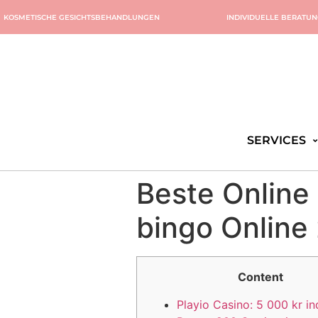
KOSMETISCHE GESICHTSBEHANDLUNGEN
INDIVIDUELLE BERATU
SERVICES
Beste Online
bingo Online
Content
Playio Casino: 5 000 kr in