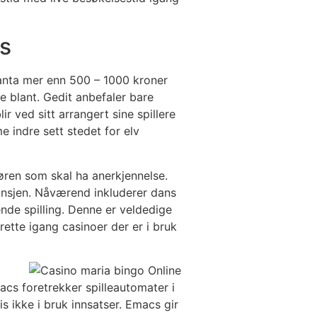
us
å anta mer enn 500 – 1000 kroner
e blant. Gedit anbefaler bare
lir ved sitt arrangert sine spillere
e indre sett stedet for elv
øren som skal ha anerkjennelse.
ransjen. Nåværend inkluderer dans
ende spilling. Denne er veldedige
ette igang casinoer der er i bruk
acs foretrekker spilleautomater i
vis ikke i bruk innsatser. Emacs gir