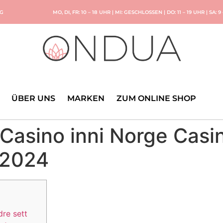
NG
MO, DI, FR: 10 – 18 UHR | MI: GESCHLOSSEN | DO: 11 – 19 UHR | SA: 9
ÜBER UNS
MARKEN
ZUM ONLINE SHOP
 Casino inni Norge Casi
 2024
dre sett