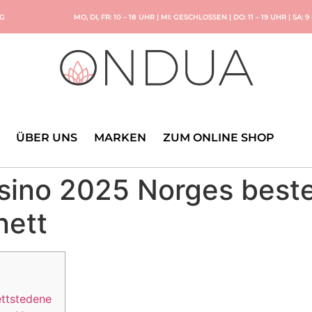
NG
MO, DI, FR: 10 – 18 UHR | MI: GESCHLOSSEN | DO: 11 – 19 UHR | SA: 9
ÜBER UNS
MARKEN
ZUM ONLINE SHOP
sino 2025 Norges beste
nett
ettstedene