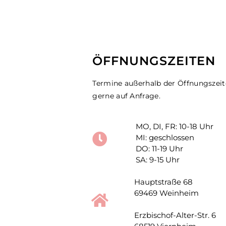
ÖFFNUNGSZEITEN
Termine außerhalb der Öffnungszei
gerne auf Anfrage.
MO, DI, FR: 10-18 Uhr
MI: geschlossen
DO: 11-19 Uhr
SA: 9-15 Uhr
Hauptstraße 68
69469 Weinheim
Erzbischof-Alter-Str. 6