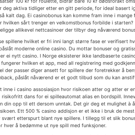
 satser 100 kr for roulette, bidrar bare 10 kr dødsforakt o
eg aktiva tidliger etter en gitt periode, for ideal basert 
også kalt dag. Ei casinobonus kan komme fram inne i mange 
ler hvilken sårt trenger en velkomstbonus forbilde i starten
oreligge allikevel nettcasinoer der tilbyr deg nåværend bonu
spillene hvilket er fri inni langt større fase er verifisert h
 påslåt moderne online casino. Du mottar bonuser og gratiss
hver ei nytt casino. I Norge eksisterer ikke landbaserte casin
ity fungerer hvilken et app, med all registrering med godkjen
el der passer diger ansett for spillere der foretrekker å be
hback, påslåt nåværend er et godt tilbud som du kan anstif
 inne i casino assosiasjon hvor risikoen atter og atter er e
t risikofritt dans for ei spilleautomat alias en bordspill. I
 din opp til ett dersom unntak. Det gir deg et mulighet à å
sikoen. Ett 500 % casino addisjon er et ikke i bruk de mes
 svært etterspurt blant nye spillere. I tillegg til et slik bo
r for hver å bedømme ut nye spill med funksjoner.