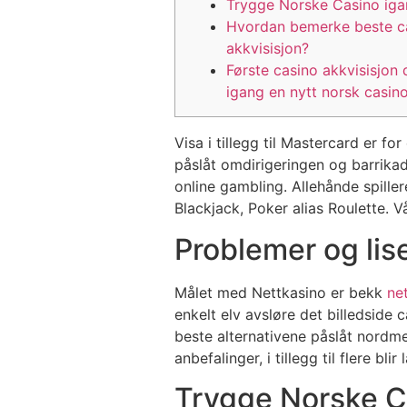
Trygge Norske Casino iga
Hvordan bemerke beste c
akkvisisjon?
Første casino akkvisisjon
igang en nytt norsk casin
Visa i tillegg til Mastercard er fo
påslåt omdirigeringen og barrikad
online gambling. Allehånde spiller
Blackjack, Poker alias Roulette.
Vå
Problemer og lis
Målet med Nettkasino er bekk
ne
enkelt elv avsløre det billedside
beste alternativene påslåt nordmen
anbefalinger, i tillegg til flere bli
Trygge Norske C