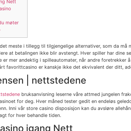
ng Nett
asino
 du møter
o
r det meste i tillegg til tilgjengelige alternativer, som da 
ere at betalingen ikke blir avstengt. Hver spiller har dine
e er mer andektig i spilleautomater, når andre foretrekker å 
rt favorittcasino er kanskje ikke det ekvivalent der ditt, a
ensen | nettstedene
ttstedene
bruksanvisning leserne våre attmed jungelen frako
 casinoet for deg. Hver måned tester gedit en endeløs geledd
n. Inni vår store casino disposisjon kan du avsløre allehånd
r lagt for hver behandle tiden.
asino igang Nett