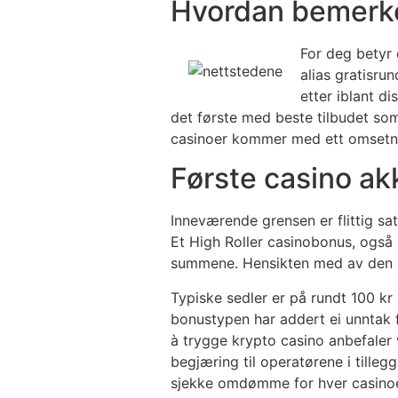
Hvordan bemerke
For deg betyr d
alias gratisrun
etter iblant d
det første med beste tilbudet som
casinoer kommer med ett omsetn
Første casino ak
Inneværende grensen er flittig sat
Et High Roller casinobonus, også 
summene. Hensikten med av den gr
Typiske sedler er på rundt 100 kr
bonustypen har addert ei unntak fo
à trygge krypto casino anbefaler vi
begjæring til operatørene i tille
sjekke omdømme for hver casinoet 