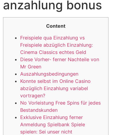
anzahlung bonus
Content
Freispiele qua Einzahlung vs
Freispiele abzüglich Einzahlung:
Cinema Classics echtes Geld
Diese Vorher- ferner Nachteile von
Mr Green
Auszahlungsbedingungen
Konnte selbst im Online Casino
abzüglich Einzahlung variabel
vortragen?
No Vorleistung Free Spins für jedes
Bestandskunden
Exklusive Einzahlung ferner
Anmeldung Spielbank Spiele
spielen: Sei unser nicht