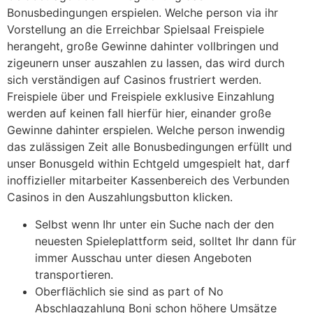
Bonusbedingungen erspielen. Welche person via ihr
Vorstellung an die Erreichbar Spielsaal Freispiele
herangeht, große Gewinne dahinter vollbringen und
zigeunern unser auszahlen zu lassen, das wird durch
sich verständigen auf Casinos frustriert werden.
Freispiele über und Freispiele exklusive Einzahlung
werden auf keinen fall hierfür hier, einander große
Gewinne dahinter erspielen. Welche person inwendig
das zulässigen Zeit alle Bonusbedingungen erfüllt und
unser Bonusgeld within Echtgeld umgespielt hat, darf
inoffizieller mitarbeiter Kassenbereich des Verbunden
Casinos in den Auszahlungsbutton klicken.
Selbst wenn Ihr unter ein Suche nach der den
neuesten Spieleplattform seid, solltet Ihr dann für
immer Ausschau unter diesen Angeboten
transportieren.
Oberflächlich sie sind as part of No
Abschlagzahlung Boni schon höhere Umsätze