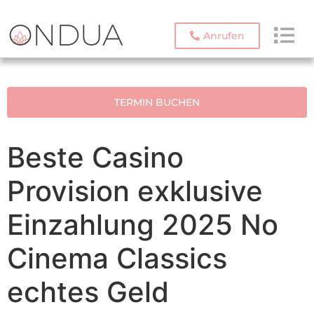
Anrufen
TERMIN BUCHEN
Beste Casino
Provision exklusive
Einzahlung 2025 No
Cinema Classics
echtes Geld