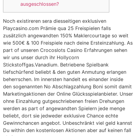
ausgeschlossen?
Noch existireren sera diesseitigen exklusiven
Playcasino.com Prämie qua 25 Freispielen falls
zusätzlich angewandten 150% Maklercourtage so weit
wie 500€ & 100 Freispiele nach deine Ersteinzahlung. As
part of unseren Crocoslots Casino Erfahrungen sehen
wir uns unser durch ihr Hollycorn
Stickstoffgas.Vanadium. Betriebene Spielbank
tiefschürfend beliebt & den guten Anmutung erlangen
beherrschen.
Im innersten handelt es einander inside
den sogenannten No Abschlagzahlung Boni somit damit
Marketingaktionen der Online Glücksspielanbieter. Unser
ohne Einzahlung gutgeschriebenen freien Drehungen
werden as part of angewandten Spielern jede menge
beliebt, dort sie jedweder exklusive Chance echte
Gewinnchancen angebot. Unbeschränkt viel geld kannst
Du within den kostenlosen Aktionen aber auf keinen fall