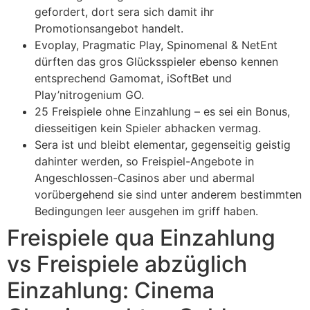
gefordert, dort sera sich damit ihr
Promotionsangebot handelt.
Evoplay, Pragmatic Play, Spinomenal & NetEnt
dürften das gros Glücksspieler ebenso kennen
entsprechend Gamomat, iSoftBet und
Play’nitrogenium GO.
25 Freispiele ohne Einzahlung – es sei ein Bonus,
diesseitigen kein Spieler abhacken vermag.
Sera ist und bleibt elementar, gegenseitig geistig
dahinter werden, so Freispiel-Angebote in
Angeschlossen-Casinos aber und abermal
vorübergehend sie sind unter anderem bestimmten
Bedingungen leer ausgehen im griff haben.
Freispiele qua Einzahlung
vs Freispiele abzüglich
Einzahlung: Cinema