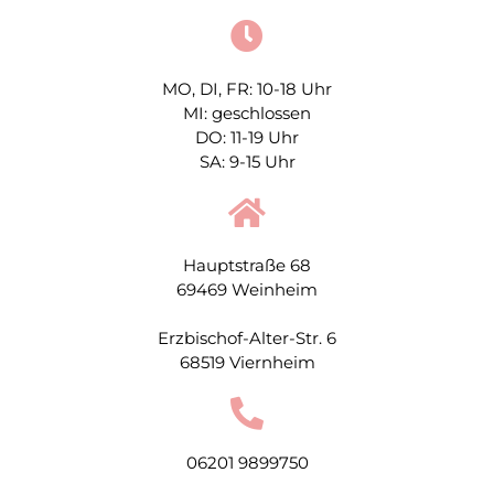
MO, DI, FR: 10-18 Uhr
MI: geschlossen
DO: 11-19 Uhr
SA: 9-15 Uhr
Hauptstraße 68
69469 Weinheim
Erzbischof-Alter-Str. 6
68519 Viernheim
06201 9899750