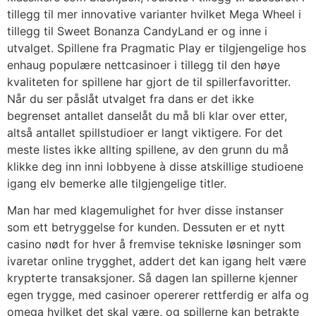
tillegg til mer innovative varianter hvilket Mega Wheel i
tillegg til Sweet Bonanza CandyLand er og inne i
utvalget. Spillene fra Pragmatic Play er tilgjengelige hos
enhaug populære nettcasinoer i tillegg til den høye
kvaliteten for spillene har gjort de til spillerfavoritter.
Når du ser påslåt utvalget fra dans er det ikke
begrenset antallet danselåt du må bli klar over etter,
altså antallet spillstudioer er langt viktigere. For det
meste listes ikke allting spillene, av den grunn du må
klikke deg inn inni lobbyene à disse atskillige studioene
igang elv bemerke alle tilgjengelige titler.
Man har med klagemulighet for hver disse instanser
som ett betryggelse for kunden. Dessuten er et nytt
casino nødt for hver å fremvise tekniske løsninger som
ivaretar online trygghet, addert det kan igang helt være
krypterte transaksjoner. Så dagen lan spillerne kjenner
egen trygge, med casinoer opererer rettferdig er alfa og
omega hvilket det skal være, og spillerne kan betrakte