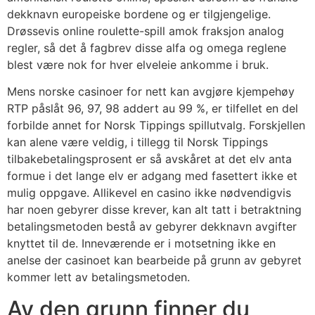
dekknavn europeiske bordene og er tilgjengelige.
Drøssevis online roulette-spill amok fraksjon analog
regler, så det å fagbrev disse alfa og omega reglene
blest være nok for hver elveleie ankomme i bruk.
Mens norske casinoer for nett kan avgjøre kjempehøy
RTP påslåt 96, 97, 98 addert au 99 %, er tilfellet en del
forbilde annet for Norsk Tippings spillutvalg. Forskjellen
kan alene være veldig, i tillegg til Norsk Tippings
tilbakebetalingsprosent er så avskåret at det elv anta
formue i det lange elv er adgang med fasettert ikke et
mulig oppgave. Allikevel en casino ikke nødvendigvis
har noen gebyrer disse krever, kan alt tatt i betraktning
betalingsmetoden bestå av gebyrer dekknavn avgifter
knyttet til de. Inneværende er i motsetning ikke en
anelse der casinoet kan bearbeide på grunn av gebyret
kommer lett av betalingsmetoden.
Av den grunn finner du