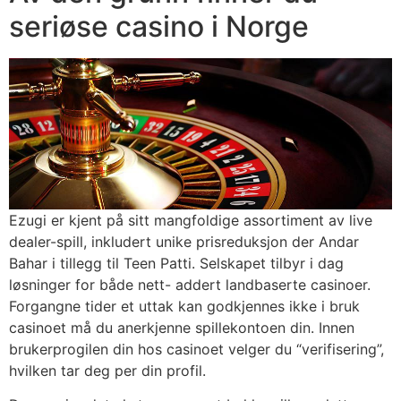
seriøse casino i Norge
Ezugi er kjent på sitt mangfoldige assortiment av live
dealer-spill, inkludert unike prisreduksjon der Andar
Bahar i tillegg til Teen Patti. Selskapet tilbyr i dag
løsninger for både nett- addert landbaserte casinoer.
Forgangne tider et uttak kan godkjennes ikke i bruk
casinoet må du anerkjenne spillekontoen din. Innen
brukerprogilen din hos casinoet velger du “verifisering”,
hvilken tar deg per din profil.