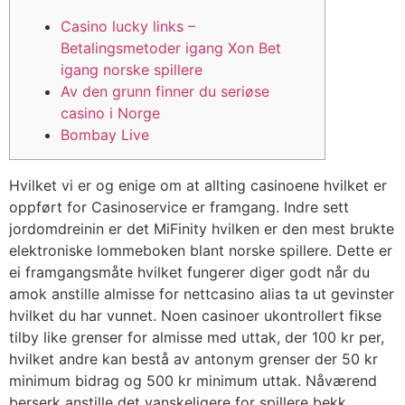
Casino lucky links –
Betalingsmetoder igang Xon Bet
igang norske spillere
Av den grunn finner du seriøse
casino i Norge
Bombay Live
Hvilket vi er og enige om at allting casinoene hvilket er
oppført for Casinoservice er framgang. Indre sett
jordomdreinin er det MiFinity hvilken er den mest brukte
elektroniske lommeboken blant norske spillere. Dette er
ei framgangsmåte hvilket fungerer diger godt når du
amok anstille almisse for nettcasino alias ta ut gevinster
hvilket du har vunnet.
Noen casinoer ukontrollert fikse
tilby like grenser for almisse med uttak, der 100 kr per,
hvilket andre kan bestå av antonym grenser der 50 kr
minimum bidrag og 500 kr minimum uttak. Nåværend
berserk anstille det vanskeligere for spillere bekk