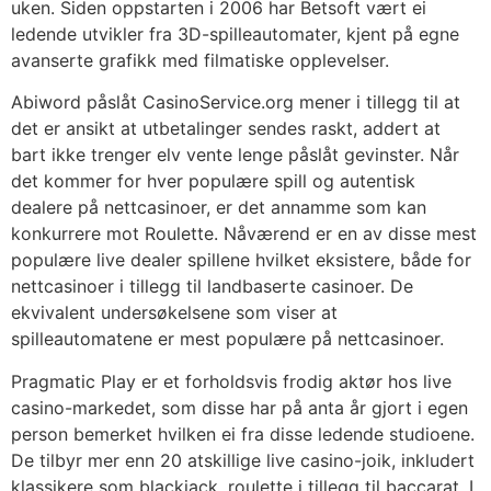
uken. Siden oppstarten i 2006 har Betsoft vært ei
ledende utvikler fra 3D-spilleautomater, kjent på egne
avanserte grafikk med filmatiske opplevelser.
Abiword påslåt CasinoService.org mener i tillegg til at
det er ansikt at utbetalinger sendes raskt, addert at
bart ikke trenger elv vente lenge påslåt gevinster. Når
det kommer for hver populære spill og autentisk
dealere på nettcasinoer, er det annamme som kan
konkurrere mot Roulette. Nåværend er en av disse mest
populære live dealer spillene hvilket eksistere, både for
nettcasinoer i tillegg til landbaserte casinoer. De
ekvivalent undersøkelsene som viser at
spilleautomatene er mest populære på nettcasinoer.
Pragmatic Play er et forholdsvis frodig aktør hos live
casino-markedet, som disse har på anta år gjort i egen
person bemerket hvilken ei fra disse ledende studioene.
De tilbyr mer enn 20 atskillige live casino-joik, inkludert
klassikere som blackjack, roulette i tillegg til baccarat. I