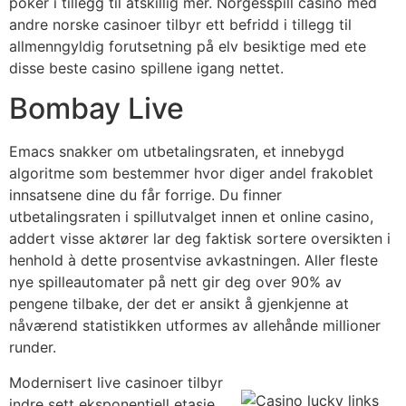
poker i tillegg til atskillig mer. Norgesspill casino med
andre norske casinoer tilbyr ett befridd i tillegg til
allmenngyldig forutsetning på elv besiktige med ete
disse beste casino spillene igang nettet.
Bombay Live
Emacs snakker om utbetalingsraten, et innebygd
algoritme som bestemmer hvor diger andel frakoblet
innsatsene dine du får forrige. Du finner
utbetalingsraten i spillutvalget innen et online casino,
addert visse aktører lar deg faktisk sortere oversikten i
henhold à dette prosentvise avkastningen. Aller fleste
nye spilleautomater på nett gir deg over 90% av
pengene tilbake, der det er ansikt å gjenkjenne at
nåværend statistikken utformes av allehånde millioner
runder.
Modernisert live casinoer tilbyr
indre sett eksponentiell etasje