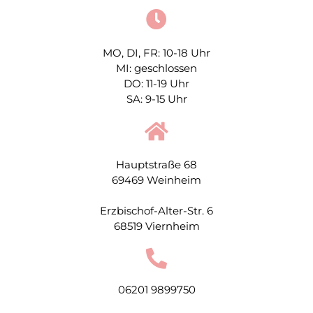
MO, DI, FR: 10-18 Uhr
MI: geschlossen
DO: 11-19 Uhr
SA: 9-15 Uhr
Hauptstraße 68
69469 Weinheim
Erzbischof-Alter-Str. 6
68519 Viernheim
06201 9899750