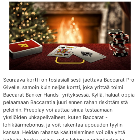
Seuraava kortti on tosiasiallisesti jaettava Baccarat Pro
Givelle, samoin kuin neljäs kortti, joka yrittää toimi
Baccarat Banker Hands -yrityksessä. Kyllä, haluat oppia
pelaamaan Baccaratia juuri ennen rahan riskittämistä
peleihin. Freeplay voi auttaa sinua testaamaan
yksilöiden uhkapelivaiheet, kuten Baccarat -
lohikäärmebonus, ja voit rakentaa upouuden tyylin
kanssa. Heidän rahansa käsitteleminen voi olla yhtä
tärkeää, koska online -pelin lakien ja määräysten ja -