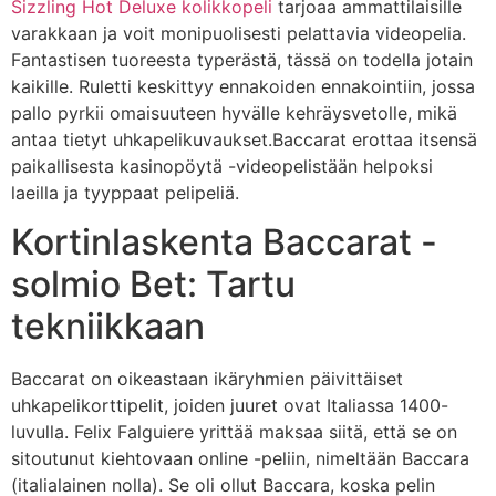
Sizzling Hot Deluxe kolikkopeli
tarjoaa ammattilaisille
varakkaan ja voit monipuolisesti pelattavia videopelia.
Fantastisen tuoreesta typerästä, tässä on todella jotain
kaikille. Ruletti keskittyy ennakoiden ennakointiin, jossa
pallo pyrkii omaisuuteen hyvälle kehräysvetolle, mikä
antaa tietyt uhkapelikuvaukset.Baccarat erottaa itsensä
paikallisesta kasinopöytä -videopelistään helpoksi
laeilla ja tyyppaat pelipeliä.
Kortinlaskenta Baccarat -
solmio Bet: Tartu
tekniikkaan
Baccarat on oikeastaan ​​ikäryhmien päivittäiset
uhkapelikorttipelit, joiden juuret ovat Italiassa 1400-
luvulla. Felix Falguiere yrittää maksaa siitä, että se on
sitoutunut kiehtovaan online -peliin, nimeltään Baccara
(italialainen nolla). Se oli ollut Baccara, koska pelin