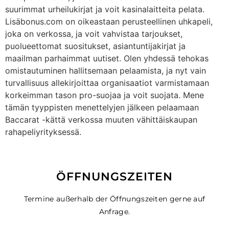
suurimmat urheilukirjat ja voit kasinalaitteita pelata.
Lisäbonus.com on oikeastaan ​​perusteellinen uhkapeli,
joka on verkossa, ja voit vahvistaa tarjoukset,
puolueettomat suositukset, asiantuntijakirjat ja
maailman parhaimmat uutiset. Olen yhdessä tehokas
omistautuminen hallitsemaan pelaamista, ja nyt vain
turvallisuus allekirjoittaa organisaatiot varmistamaan
korkeimman tason pro-suojaa ja voit suojata. Mene
tämän tyyppisten menettelyjen jälkeen pelaamaan
Baccarat -kättä verkossa muuten vähittäiskaupan
rahapeliyrityksessä.
ÖFFNUNGSZEITEN
Termine außerhalb der Öffnungszeiten gerne auf
Anfrage.