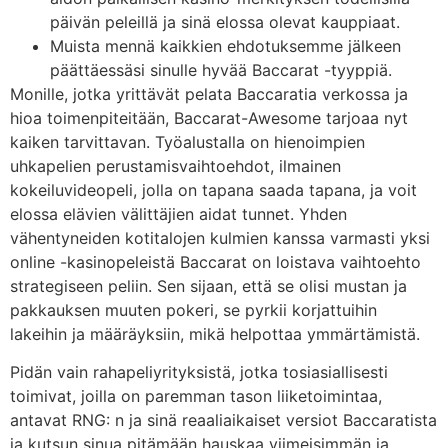
päivän peleillä ja sinä elossa olevat kauppiaat.
Muista mennä kaikkien ehdotuksemme jälkeen
päättäessäsi sinulle hyvää Baccarat -tyyppiä.
Monille, jotka yrittävät pelata Baccaratia verkossa ja
hioa toimenpiteitään, Baccarat-Awesome tarjoaa nyt
kaiken tarvittavan. Työalustalla on hienoimpien
uhkapelien perustamisvaihtoehdot, ilmainen
kokeiluvideopeli, jolla on tapana saada tapana, ja voit
elossa elävien välittäjien aidat tunnet. Yhden
vähentyneiden kotitalojen kulmien kanssa varmasti yksi
online -kasinopeleistä Baccarat on loistava vaihtoehto
strategiseen peliin. Sen sijaan, että se olisi mustan ja
pakkauksen muuten pokeri, se pyrkii korjattuihin
lakeihin ja määräyksiin, mikä helpottaa ymmärtämistä.
Pidän vain rahapeliyrityksistä, jotka tosiasiallisesti
toimivat, joilla on paremman tason liiketoimintaa,
antavat RNG: n ja sinä reaaliaikaiset versiot Baccaratista
ja kutsun sinua pitämään hauskaa viimeisimmän ja