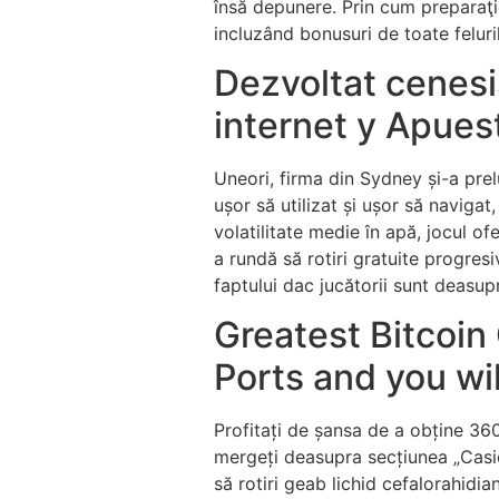
însă depunere. Prin cum preparaţ
incluzând bonusuri de toate feluri
Dezvoltat cenes
internet y Apues
Uneori, firma din Sydney și-a prel
ușor să utilizat și ușor să naviga
volatilitate medie în apă, jocul of
a rundă să rotiri gratuite progresi
faptului dac jucătorii sunt deasupr
Greatest Bitcoin
Ports and you wi
Profitați de șansa de a obține 360
mergeți deasupra secțiunea „Casier
să rotiri geab lichid cefalorahidi