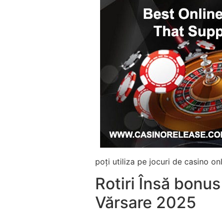
poți utiliza pe jocuri de casino onl
Rotiri Însă bonu
Vărsare 2025