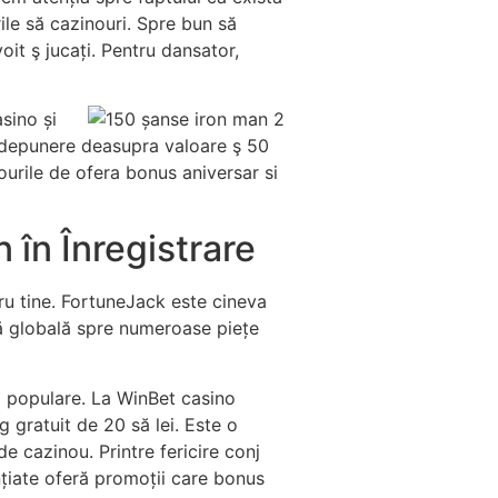
rile să cazinouri. Spre bun să
oit ş jucați. Pentru dansator,
asino și
să depunere deasupra valoare ş 50
ourile de ofera bonus aniversar si
 în Înregistrare
ru tine. FortuneJack este cineva
ță globală spre numeroase piețe
ri populare. La WinBet casino
 gratuit de 20 să lei. Este o
e cazinou. Printre fericire conj
nțiate oferă promoții care bonus