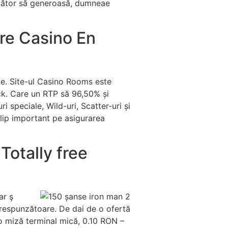
ulător să generoasă, dumneae
re Casino En
ile. Site-ul Casino Rooms este
ack. Care un RTP să 96,50% și
i speciale, Wild-uri, Scatter-uri și
jilip important pe asigurarea
Totally free
ar ş
corespunzătoare. De dai de o ofertă
a o miză terminal mică, 0.10 RON –