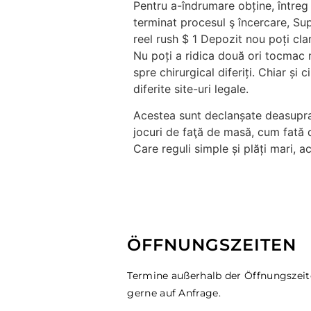
Pentru a-îndrumare obține, întreg 
terminat procesul ş încercare, Sup
reel rush $ 1 Depozit nou poți clar
Nu poți a ridica două ori tocmac 
spre chirurgical diferiți. Chiar și
diferite site-uri legale.
Acestea sunt declanșate deasupra 
jocuri de faţă de masă, cum fată dă
Care reguli simple și plăți mari,
ÖFFNUNGSZEITEN
Termine außerhalb der Öffnungszei
gerne auf Anfrage.