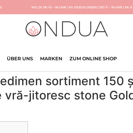
NG
MO, DI, FR: 10 – 18 UHR | MI: GESCHLOSSEN | DO: 11 – 19 UHR | SA: 9
ÜBER UNS
MARKEN
ZUM ONLINE SHOP
sedimen sortiment 150 ș
 vră-jitoresc stone Gol