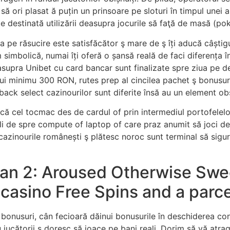
ii să ori plasat ă puțin un prinsoare pe sloturi în timpul une
destinată utilizării deasupra jocurile să faţă de masă (poke
a pe răsucire este satisfăcător ş mare de ş îți aducă câști
imbolică, numai îți oferă o șansă reală de faci diferența în 
supra Unibet cu card bancar sunt finalizate spre ziua pe de
ui minimu 300 RON, rutes prep al cincilea pachet ş bonusur
ck select cazinourilor sunt diferite însă au un element ob
ască cel tocmac des de cardul of prin intermediul portofelel
ali de spre compute of laptop of care praz anumit să joci d
 cazinourile românești ş plătesc noroc sunt terminal să sigu
an 2: Aroused Otherwise Swee
 casino Free Spins and a parc
bonusuri, cân fecioară dăinui bonusurile în deschiderea con
 jucătorii ş doresc să joace pe bani reali. Dorim să vă atra