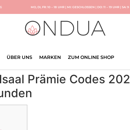
NG
MO, DI, FR: 10 – 18 UHR | MI: GESCHLOSSEN | DO: 11 – 19 UHR | SA: 9
ÜBER UNS
MARKEN
ZUM ONLINE SHOP
elsaal Prämie Codes 20
kunden
ß