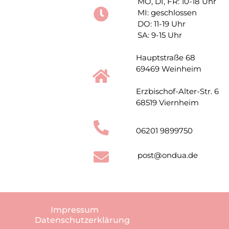
MO, DI, FR: 10-18 Uhr
MI: geschlossen
DO: 11-19 Uhr
SA: 9-15 Uhr
Hauptstraße 68
69469 Weinheim
Erzbischof-Alter-Str. 6
68519 Viernheim
06201 9899750
post@ondua.de
Impressum
Datenschutzerklärung