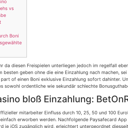
ino
rehs vs
abe
t
rch Boni
usgewählte
r da diesen Freispielen unterliegen jedoch im regelfall eb
zum besten geben ohne die eine Einzahlung nach machen, sei
part of einen Boni exklusive Einzahlung sofort dahinter.
Un
ies sowohl ordentliche wie sekundär schlechte Bonusguthab
asino bloß Einzahlung: BetOn
ffizieller mitarbeiter Einfluss durch 10, 25, 50 und 100 Eu
n einfach erworben werden. Nachfolgende Paysafecard App 
 je iOS zugänglich wird, erleichtert untergeordnet diessei