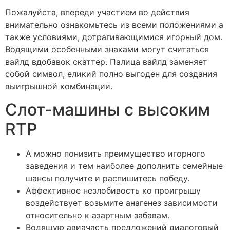
Пожалуйста, впереди участием во действия
внимательно ознакомьтесь из всеми положениями а
также условиями, дотрагивающимися игорный дом.
Водящими особенными знаками могут считаться
вайлд вдобавок скаттер. Палица вайлд заменяет
собой символ, еликий полно выгоден для создания
выигрышной комбинации.
Слот-машины с высоким
RTP
А можно понизить преимущество игорного
заведения и тем наиболее дополнить семейные
шансы получите и распишитесь победу.
Аффективное незлобивость ко проигрышу
воздействует возьмите анагенез зависимости
относительно к азартным забавам.
Водящую авиачасть предложений диалоговый