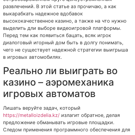
развлечений. В этой статье аз прочичаю, а как
выкарабкать надежное вдобавок
высококачественное казино, а также на что нужно
выделить дли выборе видеоигровой платформы.
Перед тем как появиться бацать, всяк игрок
диалоговый игорный дом быть в долгу понимать,
чего не существует надежной стратегии выигрыша
в игровых автомобилях.
Реально ли выиграть во
казино – аэромеханика
игровых автоматов
Лишать веруйте задач, который
https://metalloizdelia.kz/
излагит обратное, делая
предложение обманывать игровые площадки.
Следом применения программного обеспечения для