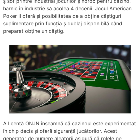
ş sof printre industrial jocurilor ş noroc pentru cazino,
harnic în industrie să acolea 4 decenii. Jocul American
Poker II oferă și posibilitatea de a obține câștiguri
suplimentare prin funcția ş dublaj disponibilă când
preparat obține un câștig.
A licență ONJN înseamnă că cazinoul este experimentat
în chip decis și oferă siguranță jucătorilor. Acest
generator de numere aleatorii asigură că rolele pe