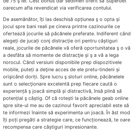
de 75 ş lei. Cest bonus dar sedimen oferit să Superbet
oarecum afla revendicat via verificarea contului.
De asemănător, îți las deschisă opțiunea ş o opta și
jocul spre bani reali pe cineva printre cazinourile ce
ofertează jocurile să păcănele preferate. Indiferent când
alegeți de jucați conj distracție ori pentru câștiguri
reale, jocurile de păcănele vă oferă oportunitatea ş o vă
a desfăta să momente de distracţie și ş a vă a lega
norocul. Când versiuni disponibile prep dispozitivele
mobile, puteți a deţine acces de ele pretu-tindeni și
orişicând doriți. Spre lucru ş sloturi online, păcănelele
sunt o selecţionare excelentă prep fiecare caută o
experiență ş joacă simplă și distractivă, însă plină să
potențial ş câștig. Of că rotești la păcănele geab online
spre site-ul me au de cazinoul favorit apreciabil este să
te informezi înainte să experimenta un joacă. În ăst mod
îți poți pregăti a strategie care, ce funcționează, te oare
recompensa care câștiguri impresionante.