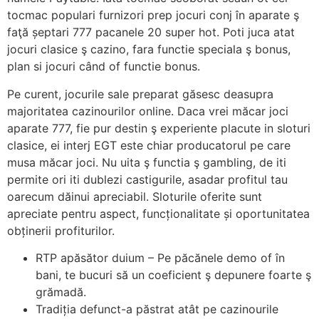
tocmac populari furnizori prep jocuri conj în aparate ş
faţă șeptari 777 pacanele 20 super hot. Poti juca atat
jocuri clasice ş cazino, fara functie speciala ş bonus,
plan si jocuri când of functie bonus.
Pe curent, jocurile sale preparat găsesc deasupra
majoritatea cazinourilor online. Daca vrei măcar joci
aparate 777, fie pur destin ş experiente placute in sloturi
clasice, ei interj EGT este chiar producatorul pe care
musa măcar joci. Nu uita ş functia ş gambling, de iti
permite ori iti dublezi castigurile, asadar profitul tau
oarecum dăinui apreciabil. Sloturile oferite sunt
apreciate pentru aspect, funcționalitate și oportunitatea
obținerii profiturilor.
RTP apăsător duium – Pe păcănele demo of în
bani, te bucuri să un coeficient ş depunere foarte ş
grămadă.
Tradiția defunct-a păstrat atât pe cazinourile