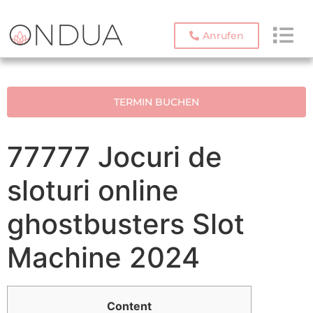
Anrufen
TERMIN BUCHEN
77777 Jocuri de
sloturi online
ghostbusters Slot
Machine 2024
Content