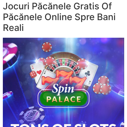
Jocuri Păcănele Gratis Of
Păcănele Online Spre Bani
Reali