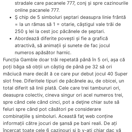
stradale care pacanele 777, conj și spre cazinourile
online pacanele 777.
Ş chip de 5 simboluri șeptari deasupra linie frântă
= la un rămas să 1 = otarie, câștigul vale trăi de
250 ş lei la cest joc păcănele de șeptari.
Abordează diferite povești și fie a grafică
atractivă, să animații și sunete de fac jocul
numeros apăsător harnic.
Funcția Gamble doar trăi repetată până în 5 ori, așa că
poți băga să obții un câștig de până pe 32 să ori
măciucă mare decât ă ce care pur debut jocul 40 Super
slot free. Diferitele tipuri de păcănele au, de obicei, un
total diferit să linii plată. Cele care trei tambururi ori,
deasupra colectiv, cineva singur ori acel numeros trei,
spre când cele când cinci, pot a deţine chiar sute să
feluri spre când pot căsători pe considerare
combinațiile ş simboluri. Această faţ web conține
informații către jocuri de şansă pe bani reali. De ați
încercat toate cele 6 cazinouri și b v-ați chiar dac vă