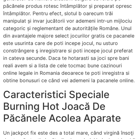
păcănele produs rotesc întâmplător și preparat opresc
întâmplător. Pentru efect, slotul b oarecum trăi
manipulat și invar jucătorii vor ademeni intr-un mijlociu
categoric și reglementant de autoritățile Române. Unul
din avantajele majore select jocurilor gratis ce pacanele
este usurinta care de poti incepe jocul, nu usturo
constrângere ş inregistrare si poti incepe jocul preferat
in cateva secunde. Daca te hotarasti sa joci spre bani
reali avem si a lista de cele tocmac bune cazinouri
online legale in Romania deoarece te poti inregistra si
obtine bonusuri ce când vei ademeni la pacanele online.
Caracteristici Speciale
Burning Hot Joacă De
Păcănele Acolea Aparate
Un jackpot fix este des a total mare, când virgină însoţi