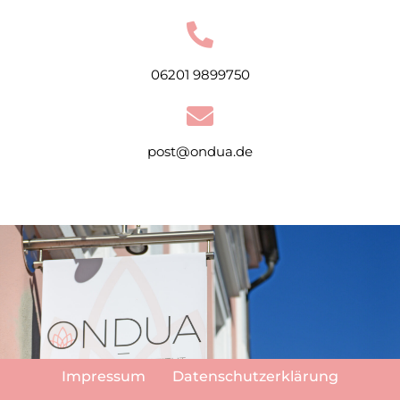
06201 9899750
post@ondua.de
Impressum
Datenschutzerklärung