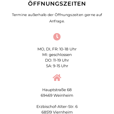
ÖFFNUNGSZEITEN
Termine außerhalb der Öffnungszeiten gerne auf
Anfrage.
MO, DI, FR: 10-18 Uhr
MI: geschlossen
DO: 11-19 Uhr
SA: 9-15 Uhr
Hauptstraße 68
69469 Weinheim
Erzbischof-Alter-Str. 6
68519 Viernheim