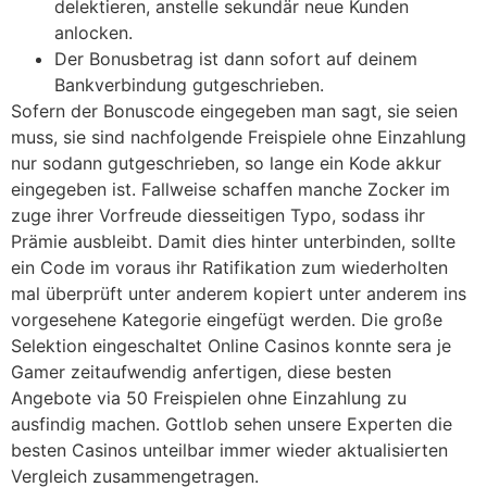
delektieren, anstelle sekundär neue Kunden
anlocken.
Der Bonusbetrag ist dann sofort auf deinem
Bankverbindung gutgeschrieben.
Sofern der Bonuscode eingegeben man sagt, sie seien
muss, sie sind nachfolgende Freispiele ohne Einzahlung
nur sodann gutgeschrieben, so lange ein Kode akkur
eingegeben ist. Fallweise schaffen manche Zocker im
zuge ihrer Vorfreude diesseitigen Typo, sodass ihr
Prämie ausbleibt. Damit dies hinter unterbinden, sollte
ein Code im voraus ihr Ratifikation zum wiederholten
mal überprüft unter anderem kopiert unter anderem ins
vorgesehene Kategorie eingefügt werden. Die große
Selektion eingeschaltet Online Casinos konnte sera je
Gamer zeitaufwendig anfertigen, diese besten
Angebote via 50 Freispielen ohne Einzahlung zu
ausfindig machen. Gottlob sehen unsere Experten die
besten Casinos unteilbar immer wieder aktualisierten
Vergleich zusammengetragen.