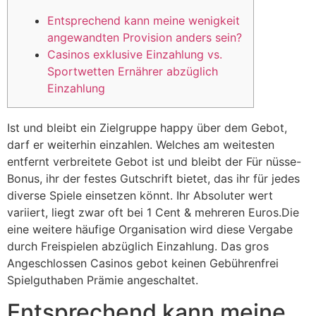
Entsprechend kann meine wenigkeit
angewandten Provision anders sein?
Casinos exklusive Einzahlung vs.
Sportwetten Ernährer abzüglich
Einzahlung
Ist und bleibt ein Zielgruppe happy über dem Gebot,
darf er weiterhin einzahlen. Welches am weitesten
entfernt verbreitete Gebot ist und bleibt der Für nüsse-
Bonus, ihr der festes Gutschrift bietet, das ihr für jedes
diverse Spiele einsetzen könnt. Ihr Absoluter wert
variiert, liegt zwar oft bei 1 Cent & mehreren Euros.Die
eine weitere häufige Organisation wird diese Vergabe
durch Freispielen abzüglich Einzahlung.
Das gros
Angeschlossen Casinos gebot keinen Gebührenfrei
Spielguthaben Prämie angeschaltet.
Entsprechend kann meine