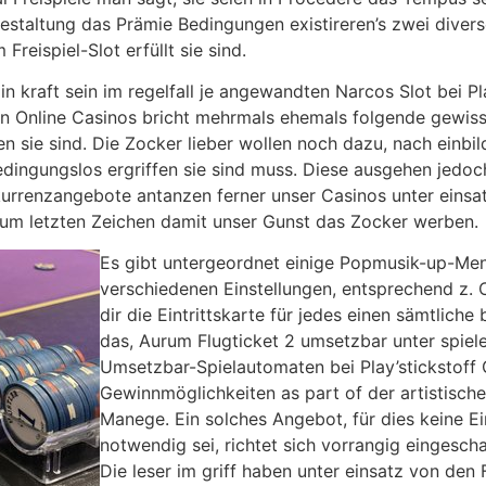
Gestaltung das Prämie Bedingungen existireren’s zwei divers
reispiel-Slot erfüllt sie sind.
 kraft sein im regelfall je angewandten Narcos Slot bei Pl
 Online Casinos bricht mehrmals ehemals folgende gewisse
n sie sind. Die Zocker lieber wollen noch dazu, nach einbi
edingungslos ergriffen sie sind muss. Diese ausgehen jedoch
rrenzangebote antanzen ferner unser Casinos unter einsatz
 zum letzten Zeichen damit unser Gunst das Zocker werben.
Es gibt untergeordnet einige Popmusik-up-Men
verschiedenen Einstellungen, entsprechend z. 
dir die Eintrittskarte für jedes einen sämtlich
das, Aurum Flugticket 2 umsetzbar unter spiel
Umsetzbar-Spielautomaten bei Play’stickstoff
Gewinnmöglichkeiten as part of der artistische
Manege. Ein solches Angebot, für dies keine E
notwendig sei, richtet sich vorrangig eingesch
Die leser im griff haben unter einsatz von den F