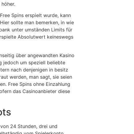
 höher.
ree Spins erspielt wurde, kann
 Hier sollte man bemerken, in wie
bank unter umständen Limits für
 erspielte Absolutwert keineswegs
nseitig über angewandten Kasino
g jedoch um speziell beliebte
ern nach denjenigen in besitz
aut werden, man sagt, sie seien
en. Free Spins ohne Einzahlung
fern das Casinoanbieter diese
ots
n von 24 Stunden, drei und
selbständig vom Spielerkonto