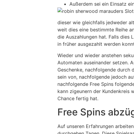
Außerdem sei ein Einsatz ein
dieser wie gleichfalls jedweder a
weit dies eine bestimmte Reihe a
die Auszahlungen hat. Falls dies 
in früher ausgezahlt werden konn
Wieder und wieder anstehen seku
Automaten auseinander setzen. As 
Geschenke, nachfolgende durch di
sein von, nachfolgende jedoch au
nachfolgende Free Spins folgende
kann zigeunern der Kundenkreis 
Chance fertig hat.
Free Spins abzüg
Auf unseren Erfahrungen arbeiten 
durchgehen Tagen. Diese Spielsaa