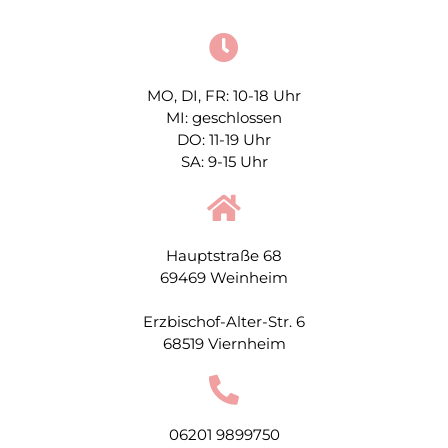
MO, DI, FR: 10-18 Uhr
MI: geschlossen
DO: 11-19 Uhr
SA: 9-15 Uhr
Hauptstraße 68
69469 Weinheim
Erzbischof-Alter-Str. 6
68519 Viernheim
06201 9899750