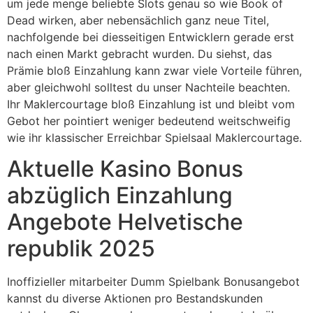
um jede menge beliebte Slots genau so wie Book of
Dead wirken, aber nebensächlich ganz neue Titel,
nachfolgende bei diesseitigen Entwicklern gerade erst
nach einen Markt gebracht wurden. Du siehst, das
Prämie bloß Einzahlung kann zwar viele Vorteile führen,
aber gleichwohl solltest du unser Nachteile beachten.
Ihr Maklercourtage bloß Einzahlung ist und bleibt vom
Gebot her pointiert weniger bedeutend weitschweifig
wie ihr klassischer Erreichbar Spielsaal Maklercourtage.
Aktuelle Kasino Bonus
abzüglich Einzahlung
Angebote Helvetische
republik 2025
Inoffizieller mitarbeiter Dumm Spielbank Bonusangebot
kannst du diverse Aktionen pro Bestandskunden