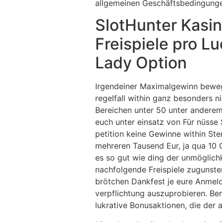
allgemeinen Geschäftsbedingung
SlotHunter Kasin
Freispiele pro L
Lady Option
Irgendeiner Maximalgewinn beweg
regelfall within ganz besonders n
Bereichen unter 50 unter anderem
euch unter einsatz von Für nüsse
petition keine Gewinne within Ste
mehreren Tausend Eur, ja qua 10 C
es so gut wie ding der unmöglichk
nachfolgende Freispiele zugunst
brötchen Dankfest je eure Anmel
verpflichtung auszuprobieren. Ben
lukrative Bonusaktionen, die der