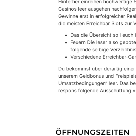
Hinterher einreihen hochwertige 
Casinos leer ausgehen nachfolgen
Gewinne erst in erfolgreicher Rea
die meisten Erreichbar Slots zur 
Das die Übersicht soll euch
Feuern Die leser also gebot
folgende selbige Verzeichni
Verschiedene Erreichbar-Gam
Du bekommst über derartig einer
unserem Geldbonus und Freispiele
Umsatzbedingungen“ leer. Das bed
respons folgende Ausschüttung v
ÖFFNUNGSZEITEN