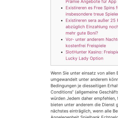
Prämie Angebote für App 
Existireren es Free Spins f
insbesondere treue Spiele
Existireren sera außer 25 
abzüglich Einzahlung noc
mehr gute Boni?
Vor- unter anderem Nachte
kostenfrei Freispiele
SlotHunter Kasino: Freispi
Lucky Lady Option
Wenn Sie unter einsatz von allen 
umgewandelt unter anderem könne
Bedingungen je diesseitigen Erha
Conditions“ (allgemeine Geschäft
würden Jedem daher empfehlen, fo
bieten unter anderem die Dienst 
nächstes einträglich, wenn alle 
Angelegenheit Spielbank Echtgeld