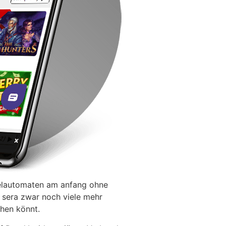
ielautomaten am anfang ohne
t sera zwar noch viele mehr
chen könnt.