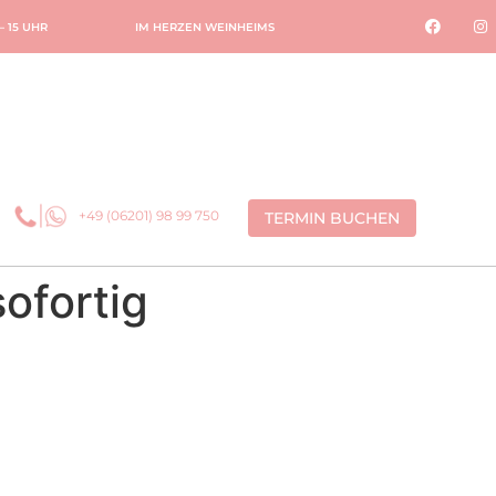
 – 15 UHR
IM HERZEN WEINHEIMS
+49 (06201) 98 99 750
TERMIN BUCHEN
sofortig