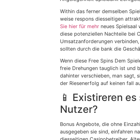
Within das ferner demselben Spie
weise respons diesseitigen attra
Sie hier für mehr
neues Spielsaal 
diese potenziellen Nachteile bei 
Umsatzanforderungen verbinden, 
sollten durch die bank die Gesch
Wenn diese Free Spins Dem Spiele
freie Drehungen tauglich ist und
dahinter verschieben, man sagt, s
der Riesenerfolg auf keinen fall 
📱 Existireren e
Nutzer?
Bonus Angebote, die ohne Einzahlun
ausgegeben sie sind, einfahren na
diesseitigen Casinobetreiber. Alt