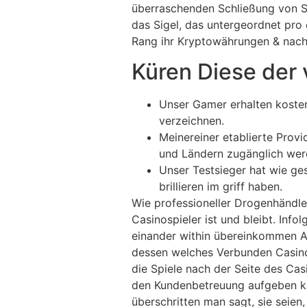
überraschenden Schließung von Sc
das Sigel, das untergeordnet pro 
Rang ihr Kryptowährungen & nac
Küren Diese der
Unser Gamer erhalten kosten
verzeichnen.
Meinereiner etablierte Provi
und Ländern zugänglich wer
Unser Testsieger hat wie ge
brillieren im griff haben.
Wie professioneller Drogenhändler
Casinospieler ist und bleibt. Inf
einander within übereinkommen Anb
dessen welches Verbunden Casino 8
die Spiele nach der Seite des Ca
den Kundenbetreuung aufgeben kan
überschritten man sagt, sie seien