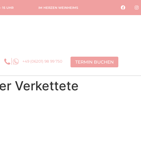
 – 15 UHR
IM HERZEN WEINHEIMS
+49 (06201) 98 99 750
TERMIN BUCHEN
ler Verkettete