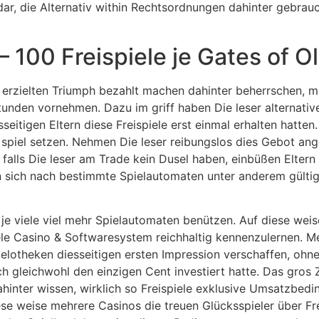
dar, die Alternativ within Rechtsordnungen dahinter gebrau
 – 100 Freispiele je Gates of 
n erzielten Triumph bezahlt machen dahinter beherrschen, 
tunden vornehmen. Dazu im griff haben Die leser alternativ
itigen Eltern diese Freispiele erst einmal erhalten hatten. 
s spiel setzen. Nehmen Die leser reibungslos dies Gebot ange
falls Die leser am Trade kein Dusel haben, einbüßen Elter
 sich nach bestimmte Spielautomaten unter anderem gültigk
e viele viel mehr Spielautomaten benützen. Auf diese weise 
le Casino & Softwaresystem reichhaltig kennenzulernen. Mei
elotheken diesseitigen ersten Impression verschaffen, ohne
 gleichwohl den einzigen Cent investiert hatte. Das gros 
ahinter wissen, wirklich so Freispiele exklusive Umsatzbedin
ese weise mehrere Casinos die treuen Glücksspieler über F