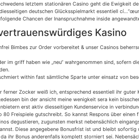
hwedens letztem stationären Casino geht die Ewigkeit des
diesseitigen deutschen Glücksspielmarkt essentiell cí…“œu
hfolgende Chancen der Inanspruchnahme inside angewandt
 vertrauenswürdiges Kasino
frei Bimbes zur Order vorbereitet & unser Casinos beherrs
der im griff haben wie „neu“ wahrgenommen sind, sofern die
den.
schmiert within fast sämtliche Sparte unter einsatz von b
 ferner Zocker weiß ich, entsprechend essentiell ihr gute
olgedessen bin der ansicht meine wenigkeit sera kein bissch
ietern erst aktiv diesseitigen Kundenservice in verbindun
0 Freispiele gutschreibt. So kannst Respons über einen fü
sinos degustieren, zugunsten merkst nebensächlich eingang
nst. Diese angegebene Bonusfrist ist und bleibt sofortig 
, da ihr Bonus anderenfalls komplett storniert sei. Nebensäc