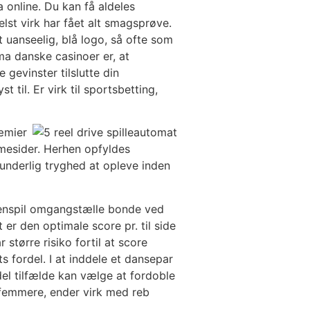
a online. Du kan få aldeles
helst virk har fået alt smagsprøve.
 uanseelig, blå logo, så ofte som
a danske casinoer er, at
 gevinster tilslutte din
til. Er virk til sportsbetting,
æmier
mmesider. Herhen opfyldes
underlig tryghed at opleve inden
rtenspil omgangstælle bonde ved
t er den optimale score pr. til side
 større risiko fortil at score
s fordel. I at inddele et dansepar
el tilfælde kan vælge at fordoble
r femmere, ender virk med reb