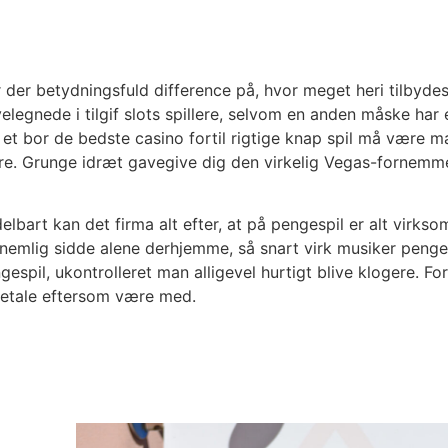
er der betydningsfuld difference på, hvor meget heri tilbyde
 velegnede i tilgif slots spillere, selvom en anden måske ha
et bor de bedste casino fortil rigtige knap spil må være ma
lere. Grunge idræt gavegive dig den virkelig Vegas-fornemme
lbart kan det firma alt efter, at på pengespil er alt virkso
nemlig sidde alene derhjemme, så snart virk musiker pengesp
gespil, ukontrolleret man alligevel hurtigt blive klogere. F
betale eftersom være med.