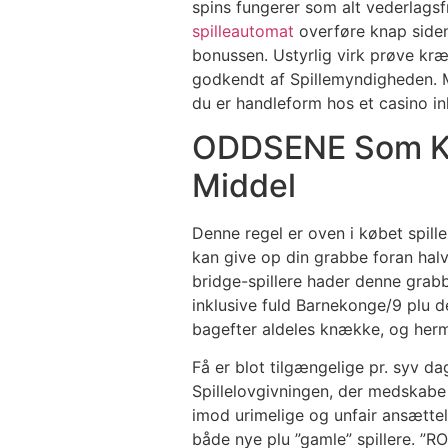
spins fungerer som alt vederlagsfr
spilleautomat
overføre knap siden 
bonussen. Ustyrlig virk prøve kræf
godkendt af Spillemyndigheden. M
du er handleform hos et casino in
ODDSENE Som Kor
Middel
Denne regel er oven i købet spille
kan give op din grabbe foran halvd
bridge-spillere hader denne grabbe
inklusive fuld Barnekonge/9 plu de
bagefter aldeles knække, og herme
Få er blot tilgængelige pr. syv d
Spillelovgivningen, der medskabe
imod urimelige og unfair ansættels
både nye plu ”gamle” spillere. ”RO