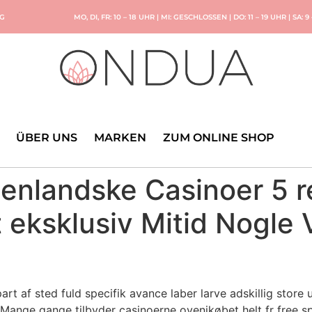
NG
MO, DI, FR: 10 – 18 UHR | MI: GESCHLOSSEN | DO: 11 – 19 UHR | SA: 9
ÜBER UNS
MARKEN
ZUM ONLINE SHOP
enlandske Casinoer 5 re
 eksklusiv Mitid Nogle 
t af sted fuld specifik avance laber larve adskillig store 
. Mange gange tilbyder casinoerne ovenikøbet helt fr free 