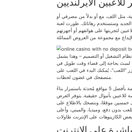
 للاعبين الأيرلنديين
، مثل اللف، مع أو بدلاً من مصرفي أو
ي الجديد وستستخدم رهاناتك. طورت لعبة
عبين لتجربتها على هواتفهم أو أجهزتهم
ظام التشغيل أو التصميم – وهذا يشمل
فية. لستَ بحاجة إلى قضاء وقت طويل في
زر "اللعب"، يُمكنك البدء في اللعب على
متصفحك في غضون لحظات.
يقدم هذا الدليل الإرشادي مواقع كازينوهات الباكارات المحلية على الإنترنت، والمتاحة في منطقتك، مع قائمة بأفضل 5 مواقع مُحدثة باستمرار بناءً
 للاعبين بأموال حقيقية. يتوفر العرض
لى خمسين موقعًا، وننصحك بالاطلاع على
اللعب بدون دفع، وميديا، والميني، وأعلى
باشرة على الإنترنت