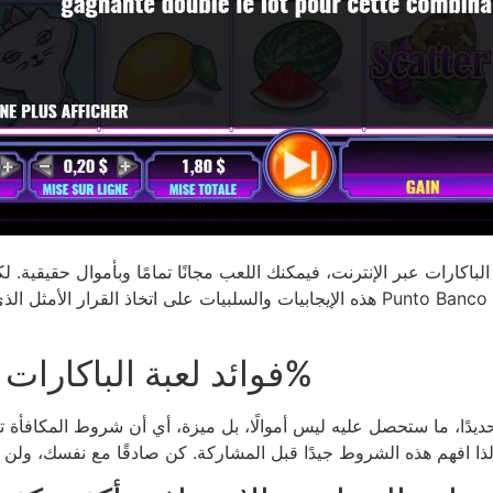
باكارات عبر الإنترنت، فيمكنك اللعب مجانًا تمامًا وبأموال حقيقية. لك
هذه الإيجابيات والسلبيات على اتخاذ القرار الأمثل الذي يُحسّن ذوقك في المقام
فوائد لعبة الباكارات المجانية بنسبة 100%
حديدًا، ما ستحصل عليه ليس أموالًا، بل ميزة، أي أن شروط المكافأة