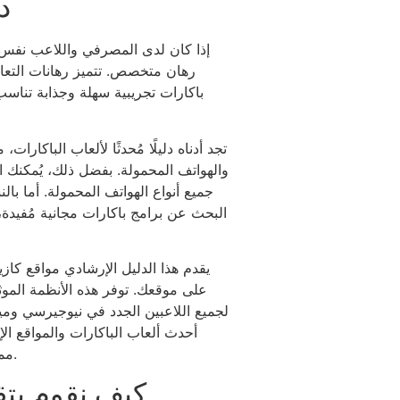
د
إذا كان لدى المصرفي واللاعب نفس ا
رهان متخصص. تتميز رهانات التعاد
باكارات تجريبية سهلة وجذابة تناسب
تجد أدناه دليلًا مُحدثًا لألعاب الباكارات
والهواتف المحمولة. بفضل ذلك، يُمكنك
جميع أنواع الهواتف المحمولة. أما ب
البحث عن برامج باكارات مجانية مُفيدة، 
على موقعك. توفر هذه الأنظمة الموث
لجميع اللاعبين الجدد في نيوجيرسي ومي
أحدث ألعاب الباكارات والمواقع الإل
طاولة. توفر بعض الكازينوهات على الإنترنت طاولات VIP مميزة مع حد أدنى للرهانات يبلغ 25 و50 و100 رهان.
كيف نقوم بتق