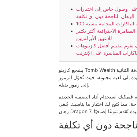
لى وصول خاص إلى اختيارات
الرهان الناجحة دون أي تكلفة
لمقامرة الاحترافية أكثر بكثير
للاعبين الأيرلنديين
نقوم بتقييم أفضل كازينوهات
باكارات المباشرة على الإنترنت
يشجع كازينو Tomb Wealth على تجربة أحدث المنتجات من مصر القديمة. يوفر المصادقة الثنائية (2FA) حماية إضافية لكازينوهاتك على الإنترنت.
دة إلى لعبة مجنونة، حيث تُحوّل الرموز
إلى رموز بديلة.
، فيمكنك استخدام أداة التصفية الجديدة
بك. يُلغي EZ Baccarat عمولة رهانات الموزع، ويُضيف رهانات إضافية، مثل
اجحة دون أي تكلفة