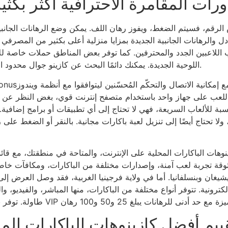
ورات المقامرة الاحترافية أكثر بكثير
لرقم، فسيتم الضغط، ويفوز رهان اللف. يمكن وضع الرهانات الجانبية
ل والرهانات الجانبية الجديدة بمزايا منزلية أعلى بكثير من المصرف
 اللاعبين الجدد والمحترفين. كما توفر بعض المناطق حملات خاصة للا
اللوحية الجديدة. يمكنك دائمًا البحث عن كازينو جوال محدود الإيداع مع مجموعة من العروض المماثلة.
، مع إمكانية الاتصال والتحكّم المُحسّنين ليتوافقوا مع أنظمة ويندوز
 اللعب على جهاز واحد باستخدام متصفح إنترنت قوي، بغض النظر عن ن
النسبة للألعاب السريعة، فهي لا تحتاج إلى أي تطبيقات أو برامج إضا
ولا تحتاج أيضًا إلى تنزيل لعبة باكارات مجانية. بالنقر أو الضغط على 
وقة تجربة لعب آمنة، وإصدارات مختلفة من الباكارات، ومكافآت خاصة
شيغان وبنسلفانيا. أما في ولاية فرجينيا الغربية، فقد وصل العرض إ
كترونية. تتوفر أنواع مختلفة من الباكارات، منها المباشر، والفيديو، و
ييم أفضل كازينوهات الباكارات الم