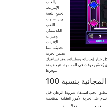
وألعاب
الإنترنت.
تجمع اللعبة
بين أسلوب
اللعب
الكلاسيكي
وميزات
الإنترنت
الحديثة، مما
يضمن تجربة
ل خيار إيجابياته وسلبياته، وقد تساعدك
رة. تنبع هيمنة Punto Banco من سهولة اللعب والمغامرة التي
توفرها.
 تنطبق. يجب استيفاء شروط الرهان قبل