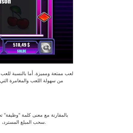
لعب ممتعة ومميزة. أما بالنسبة للعب ال
بالمقارنة مع معنى كلمة "وظيفة" ت
سحب المبلغ المسترد، لذا افهم هذه الشروط جيدًا قبل المشاركة. كن صادقًا مع نفسك، ولن تندم على تجربة الأمور العقلية المتقدمة.