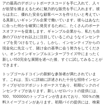
アの最高のデポジットボーナスコードを手に入れて、人々
が欲望を捕まえるために魅力的な販売を手に入れます。彼
らは主に、優れた安全な顧客ベースを作りたいと考えてい
る真新しいギャンブル企業で働いています。彼らはあなた
に合った何かを確実に発見するために、たくさんのボーナ
スオファーを促進します。ギャンブル企業から、私たち自
身のプロがそれ以上に注目しているこのようなインセンテ
ィブを見つけるでしょう。しかし、インセンティブからの
現金化に先立って、賭け金の基準に会う努力をしてくださ
い。オンラインギャンブルエンタープライズ中にまったく
新しい150完全な展開を述べた後、すぐに試してみることが
できます。
トップゴールドコインの新鮮な参加者が満たされていま
す。これは、互いに詳細に詳述された十分な招待インセン
ティブがゼロデポジットボーナスであり、初期ピックのイ
ンセンティブがあります。新しいゼロパットの提供には、
100、100000のトップコインが含まれており、100％の無
料スイープコインがあります。初期バイの提供には、検索