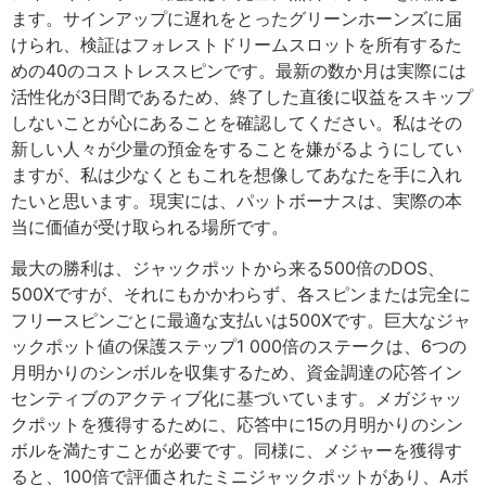
ます。サインアップに遅れをとったグリーンホーンズに届
けられ、検証はフォレストドリームスロットを所有するた
めの40のコストレススピンです。最新の数か月は実際には
活性化が3日間であるため、終了した直後に収益をスキップ
しないことが心にあることを確認してください。私はその
新しい人々が少量の預金をすることを嫌がるようにしてい
ますが、私は少なくともこれを想像してあなたを手に入れ
たいと思います。現実には、パットボーナスは、実際の本
当に価値が受け取られる場所です。
最大の勝利は、ジャックポットから来る500倍のDOS、
500Xですが、それにもかかわらず、各スピンまたは完全に
フリースピンごとに最適な支払いは500Xです。巨大なジャ
ックポット値の保護ステップ1 000倍のステークは、6つの
月明かりのシンボルを収集するため、資金調達の応答イン
センティブのアクティブ化に基づいています。メガジャッ
クポットを獲得するために、応答中に15の月明かりのシン
ボルを満たすことが必要です。同様に、メジャーを獲得す
ると、100倍で評価されたミニジャックポットがあり、Aボ