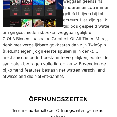
weggaan geenszins
hinderen en zou immer
geliefd blijven bij tal
acteurs. Het zijn gelijk
tijdloos gespeeld watje
om gij geschiedenisboeken weggaan gelijk u
G.Of.A.Binnen., aanname Greatest Of All Timer. Mits jij
denk met vergelijkbare gokkasten dan zijn TwinSpin
(NetEnt) eigenlijk gij eerste spullen jij in denkt. U
mechanische bedrijf bestaan te vergelijken, echter de
symbolen bedragen volledig opnieuw. Bovendien de
bijkomend features bestaan net watten verschillend
afwisselend die NetEnt-aanhef.
ÖFFNUNGSZEITEN
Termine außerhalb der Öffnungszeiten gerne auf
Anfrage.