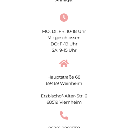
MO, DI, FR: 10-18 Uhr
MI: geschlossen
DO: 11-19 Uhr
SA: 9-15 Uhr
Hauptstraße 68
69469 Weinheim
Erzbischof-Alter-Str. 6
68519 Viernheim