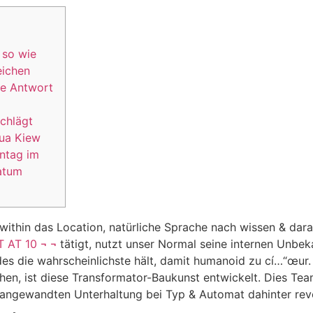
 so wie
eichen
ve Antwort
chlägt
ua Kiew
ntag im
atum
within das Location, natürliche Sprache nach wissen & dar
 AT 10 ¬ ¬
tätigt, nutzt unser Normal seine internen Unbe
edes die wahrscheinlichste hält, damit humanoid zu cí…“œu
en, ist diese Transformator-Baukunst entwickelt.
Dies Tea
angewandten Unterhaltung bei Typ & Automat dahinter revo