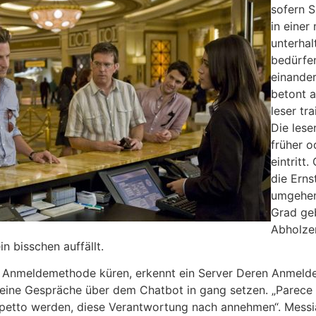
sofern S
in einer
unterha
bedürfen
einander
betont a
leser tr
Die lese
früher o
eintritt
die Erns
umgehen
Grad geb
Abholzen
ein bisschen auffällt.
 Anmeldemethode küren, erkennt ein Server Deren Anmeldei
eine Gespräche über dem Chatbot in gang setzen. „Parece g
petto werden, diese Verantwortung nach annehmen“. Messias