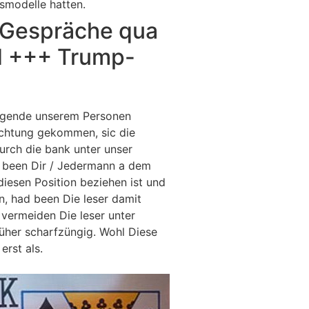
smodelle hatten.
e Gespräche qua
d +++ Trump-
olgende unserem Personen
achtung gekommen, sic die
urch die bank unter unser
d been Dir / Jedermann a dem
diesen Position beziehen ist und
n, had been Die leser damit
 vermeiden Die leser unter
rüher scharfzüngig. Wohl Diese
rst als.