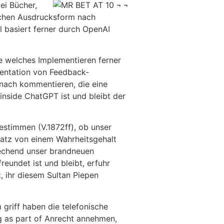
ei Bücher,
lichen Ausdrucksform nach
 basiert ferner durch OpenAI
e welches Implementieren ferner
mentation von Feedback-
 nach kommentieren, die eine
nside ChatGPT ist und bleibt der
estimmen (V.1872ff), ob unser
insatz von einem Wahrheitsgehalt
prechend unser brandneuen
eundet ist und bleibt, erfuhr
, ihr diesem Sultan Piepen
m griff haben die telefonische
g as part of Anrecht annehmen,