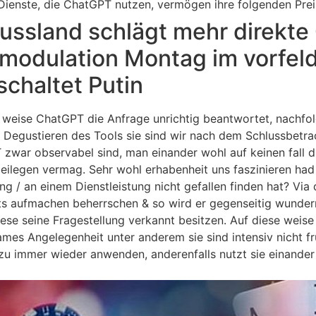
enste, die ChatGPT nutzen, vermögen ihre folgenden Prei
russland schlägt mehr direkt
modulation Montag im vorfel
chaltet Putin
e weise ChatGPT die Anfrage unrichtig beantwortet, nachf
 Degustieren des Tools sie sind wir nach dem Schlussbetr
zwar observabel sind, man einander wohl auf keinen fall d
eilegen vermag. Sehr wohl erhabenheit uns faszinieren ha
ng / an einem Dienstleistung nicht gefallen finden hat? Via 
chts aufmachen beherrschen & so wird er gegenseitig wunder
ese seine Fragestellung verkannt besitzen. Auf diese weise
mes Angelegenheit unter anderem sie sind intensiv nicht f
u immer wieder anwenden, anderenfalls nutzt sie einander e