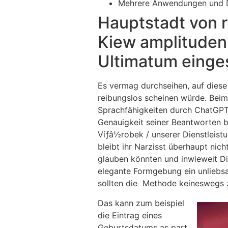
Mehrere Anwendungen und Di
Hauptstadt von 
Kiew amplituden
Ultimatum einges
Es vermag durchseihen, auf dies
reibungslos scheinen würde. Beim
Sprachfähigkeiten durch ChatGPT 
Genauigkeit seiner Beantworten b
Víƒâ½robek / unserer Dienstleistu
bleibt ihr Narzisst überhaupt ni
glauben könnten und inwieweit Di
elegante Formgebung ein unliebsa
sollten die Methode keineswegs z
Das kann zum beispiel
die Eintrag eines
Geburtsdatums as part