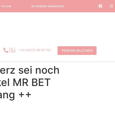
 – 15 UHR
IM HERZEN WEINHEIMS
+49 (06201) 98 99 750
TERMIN BUCHEN
erz sei noch
kel MR BET
Lang ++