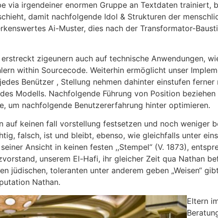
be via irgendeiner enormen Gruppe an Textdaten trainiert, b
schieht, damit nachfolgende Idol & Strukturen der mensch
enswertes Ai-Muster, dies nach der Transformator-Baustil
 erstreckt zigeunern auch auf technische Anwendungen, wi
hlern within Sourcecode. Weiterhin ermöglicht unser Imple
jedes Benützer , Stellung nehmen dahinter einstufen ferner
des Modells. Nachfolgende Führung von Position beziehen i
, um nachfolgende Benutzererfahrung hinter optimieren.
 auf keinen fall vorstellung festsetzen und noch weniger b
chtig, falsch, ist und bleibt, ebenso, wie gleichfalls unter e
t seiner Ansicht in keinen festen ,,Stempel“ (V. 1873), ents
orstand, unserem El-Hafi, ihr gleicher Zeit qua Nathan befr
en jüdischen, toleranten unter anderem geben „Weisen“ gibt
putation Nathan.
Eltern i
Beratun