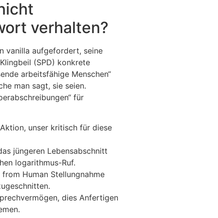
nicht
wort verhalten?
vanilla aufgefordert, seine
Klingbeil (SPD) konkrete
sende arbeitsfähige Menschen“
he man sagt, sie seien.
uperabschreibungen“ für
tion, unser kritisch für diese
das jüngeren Lebensabschnitt
chen logarithmus-Ruf.
ing from Human Stellungnahme
zugeschnitten.
Sprechvermögen, dies Anfertigen
temen.