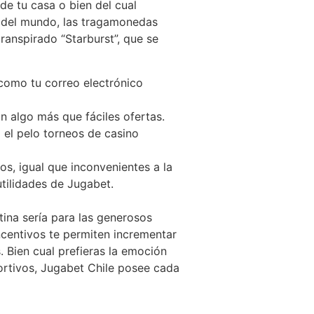
sde tu casa o bien del cual
e del mundo, las tragamonedas
ranspirado “Starburst”, que se
 como tu correo electrónico
 algo más que fáciles ofertas.
el pelo torneos de casino
os, igual que inconvenientes a la
tilidades de Jugabet.
ina serí­a para las generosos
centivos te permiten incrementar
. Bien cual prefieras la emoción
portivos, Jugabet Chile posee cada