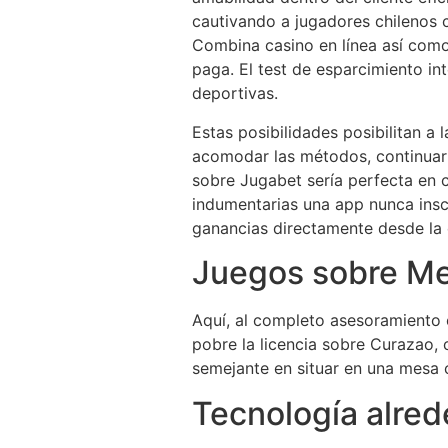
cautivando a jugadores chilenos c
Combina casino en línea así­ com
paga.
El test de esparcimiento i
deportivas.
Estas posibilidades posibilitan a
acomodar las métodos, continuar 
sobre Jugabet serí­a perfecta en
indumentarias una app nunca inscr
ganancias directamente desde la
Juegos sobre M
Aquí, al completo asesoramiento e
pobre la licencia sobre Curazao, c
semejante en situar en una mesa c
Tecnología alred