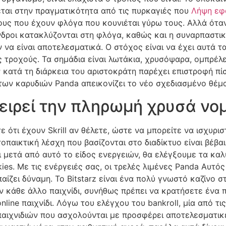
ται στην πραγματικότητα από τις πυρκαγιές που
Λήψη εφ
ους που έχουν φλόγα που κουνιέται γύρω τους.
Αλλά όταν
ινδροι κατακλύζονται στη φλόγα, καθώς και η συναρπαστι
 να είναι αποτελεσματικά. Ο στόχος είναι να έχει αυτά 
 τροχούς. Τα σημάδια είναι λωτάκια, χρυσόψαρα, ομπρέλε
ατά τη διάρκεια του αριστοκράτη παρέχει επιστροφή πίσ
των καρυδιών Panda απεικονίζει το νέο σχεδιασμένο θέμα
ειρεί την πληρωμή χρυσά νο
 ότι έχουν Skrill αν θέλετε, ώστε να μπορείτε να ισχυρισ
τοπαικτική λέσχη που βασίζονται στο διαδίκτυο είναι βέβα
 μετά από αυτό το είδος ενεργειών, θα ελέγξουμε τα καλ
es. Με τις ενέργειές σας, οι τρελές λιμένες Panda Αυτό
ίζει δύναμη. Το Bitstarz είναι ένα πολύ γνωστό καζίνο σ
 κάθε άλλο παιχνίδι, συνήθως πρέπει να κρατήσετε ένα πα
line παιχνίδι. Λόγω του ελέγχου του bankroll, μία από τι
αιχνιδιών που ασχολούνται με προσφέρει αποτελεσματικ