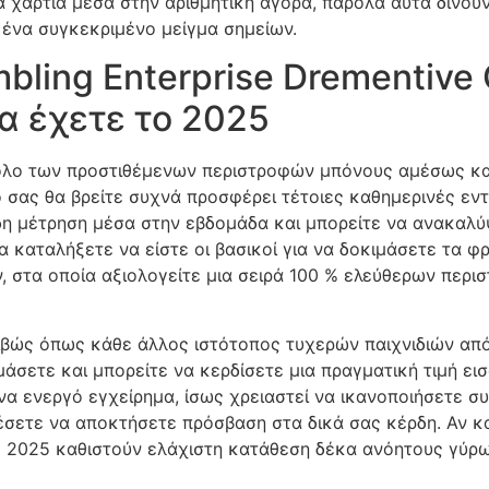
α χαρτιά μέσα στην αριθμητική αγορά, παρόλα αυτά δίνουν
 ένα συγκεκριμένο μείγμα σημείων.
bling Enterprise Drementive
α έχετε το 2025
ολο των προστιθέμενων περιστροφών μπόνους αμέσως κατ
 σας θα βρείτε συχνά προσφέρει τέτοιες καθημερινές εν
εδη μέτρηση μέσα στην εβδομάδα και μπορείτε να ανακαλ
 καταλήξετε να είστε οι βασικοί για να δοκιμάσετε τα φ
 στα οποία αξιολογείτε μια σειρά 100 % ελεύθερων περι
ριβώς όπως κάθε άλλος ιστότοπος τυχερών παιχνιδιών από
άσετε και μπορείτε να κερδίσετε μια πραγματική τιμή ει
ένα ενεργό εγχείρημα, ίσως χρειαστεί να ικανοποιήσετε 
σετε να αποκτήσετε πρόσβαση στα δικά σας κέρδη. Αν και
 2025 καθιστούν ελάχιστη κατάθεση δέκα ανόητους γύρω