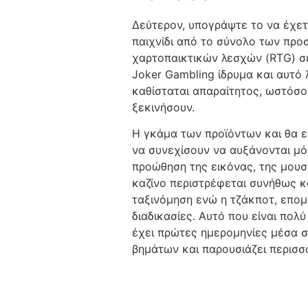
Δεύτερον, υπογράψτε το να έχετ
παιχνίδι από το σύνολο των προ
χαρτοπαικτικών λεσχών (RTG) σε
Joker Gambling ίδρυμα και αυτό
καθίσταται απαραίτητος, ωστόσο
ξεκινήσουν.
Η γκάμα των προϊόντων και θα ε
να συνεχίσουν να αυξάνονται μ
προώθηση της εικόνας, της μουσι
καζίνο περιστρέφεται συνήθως κα
ταξινόμηση ενώ η τζάκποτ, επομ
διαδικασίες. Αυτό που είναι πολ
έχει πρώτες ημερομηνίες μέσα σ
βημάτων και παρουσιάζει περισσό