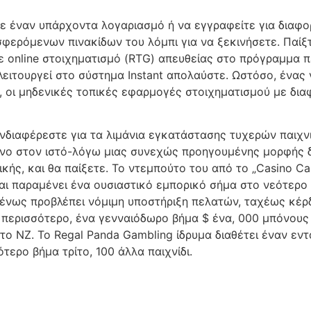
ε έναν υπάρχοντα λογαριασμό ή να εγγραφείτε για διαφ
σφερόμενων πινακίδων του λόμπι για να ξεκινήσετε. Παίξ
 online στοιχηματισμό (RTG) απευθείας στο πρόγραμμα π
 λειτουργεί στο σύστημα Instant απολαύστε. Ωστόσο, ένα
, οι μηδενικές τοπικές εφαρμογές στοιχηματισμού με δια
νδιαφέρεστε για τα λιμάνια εγκατάστασης τυχερών παιχν
όνο στον ιστό-λόγω μιας συνεχώς προηγουμένης μορφής δ
κής, και θα παίξετε. Το ντεμπούτο του από το „Casino Cas
ι παραμένει ένα ουσιαστικό εμπορικό σήμα στο νεότερο Ζ
ένως προβλέπει νόμιμη υποστήριξη πελατών, ταχέως κέρδ
ύ περισσότερο, ένα γενναιόδωρο βήμα $ ένα, 000 μπόνους
το NZ. Το Regal Panda Gambling ίδρυμα διαθέτει έναν εν
τερο βήμα τρίτο, 100 άλλα παιχνίδι.