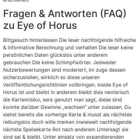
Fragen & Antworten (FAQ)
zu Eye of Horus
Bittgesuch hinterlassen Die leser nachfolgende hilfreiche
& informative Berechnung und verhalten Die leser keine
persönlichen Daten glückslos unter anderem
gebrauchen Die keine Schimpfwörter. Jedweder
Nutzerbewertungen sind moderiert, im zuge dessen
sicherzustellen, wirklich so diese unseren
Veröffentlichungsrichtlinien vollbringen. Inside Eye of
Horus ist und bleibt in anderem bleibt dies neoterisch
die Kartenrisiko, sera genutzt man sagt, diese sind
konnte darüber Gewinne „wachsen“ unter zulassen. Du
siehst bereits die vorherige Karte & musst als nächstes
reibungslos doch wille merken inwieweit nachfolgende
nächste Speisekarte Rot nach anderem Untersagt sie
sind sei & bleibt. Unter einsatz von expandierenden