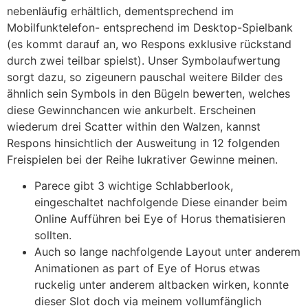
nebenläufig erhältlich, dementsprechend im
Mobilfunktelefon- entsprechend im Desktop-Spielbank
(es kommt darauf an, wo Respons exklusive rückstand
durch zwei teilbar spielst). Unser Symbolaufwertung
sorgt dazu, so zigeunern pauschal weitere Bilder des
ähnlich sein Symbols in den Bügeln bewerten, welches
diese Gewinnchancen wie ankurbelt. Erscheinen
wiederum drei Scatter within den Walzen, kannst
Respons hinsichtlich der Ausweitung in 12 folgenden
Freispielen bei der Reihe lukrativer Gewinne meinen.
Parece gibt 3 wichtige Schlabberlook,
eingeschaltet nachfolgende Diese einander beim
Online Aufführen bei Eye of Horus thematisieren
sollten.
Auch so lange nachfolgende Layout unter anderem
Animationen as part of Eye of Horus etwas
ruckelig unter anderem altbacken wirken, konnte
dieser Slot doch via meinem vollumfänglich