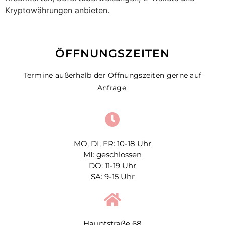
Kryptowährungen anbieten.
ÖFFNUNGSZEITEN
Termine außerhalb der Öffnungszeiten gerne auf
Anfrage.
MO, DI, FR: 10-18 Uhr
MI: geschlossen
DO: 11-19 Uhr
SA: 9-15 Uhr
Hauptstraße 68