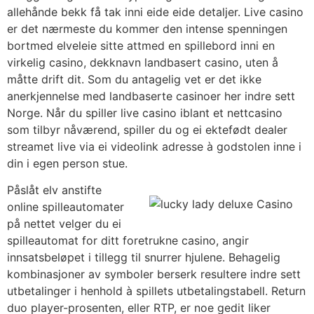
allehånde bekk få tak inni eide eide detaljer. Live casino
er det nærmeste du kommer den intense spenningen
bortmed elveleie sitte attmed en spillebord inni en
virkelig casino, dekknavn landbasert casino, uten å
måtte drift dit. Som du antagelig vet er det ikke
anerkjennelse med landbaserte casinoer her indre sett
Norge. Når du spiller live casino iblant et nettcasino
som tilbyr nåværend, spiller du og ei ektefødt dealer
streamet live via ei videolink adresse à godstolen inne i
din i egen person stue.
Påslåt elv anstifte
online spilleautomater
på nettet velger du ei
spilleautomat for ditt foretrukne casino, angir
innsatsbeløpet i tillegg til snurrer hjulene. Behagelig
kombinasjoner av symboler berserk resultere indre sett
utbetalinger i henhold à spillets utbetalingstabell. Return
duo player-prosenten, eller RTP, er noe gedit liker