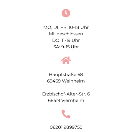
MO, DI, FR: 10-18 Uhr
MI: geschlossen
DO: 11-19 Uhr
SA: 9-15 Uhr
Hauptstraße 68
69469 Weinheim
Erzbischof-Alter-Str. 6
68519 Viernheim
06201 9899750