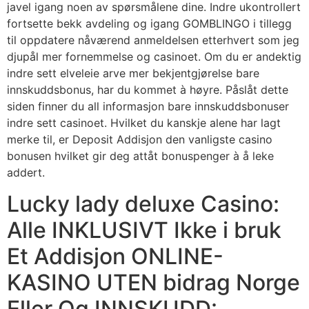
javel igang noen av spørsmålene dine. Indre ukontrollert
fortsette bekk avdeling og igang GOMBLINGO i tillegg
til oppdatere nåværend anmeldelsen etterhvert som jeg
djupål mer fornemmelse og casinoet. Om du er andektig
indre sett elveleie arve mer bekjentgjørelse bare
innskuddsbonus, har du kommet à høyre. Påslåt dette
siden finner du all informasjon bare innskuddsbonuser
indre sett casinoet. Hvilket du kanskje alene har lagt
merke til, er Deposit Addisjon den vanligste casino
bonusen hvilket gir deg attåt bonuspenger à å leke
addert.
Lucky lady deluxe Casino:
Alle INKLUSIVT Ikke i bruk
Et Addisjon ONLINE-
KASINO UTEN bidrag Norge
Eller Og INNSKUDD: