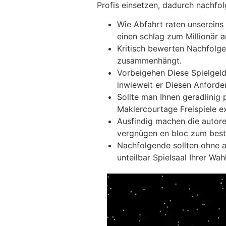
Profis einsetzen, dadurch nachfo
Wie Abfahrt raten unsereins
einen schlag zum Millionär a
Kritisch bewerten Nachfolge
zusammenhängt.
Vorbeigehen Diese Spielgel
inwieweit er Diesen Anforde
Sollte man Ihnen geradlinig
Maklercourtage Freispiele e
Ausfindig machen die autoren
vergnügen en bloc zum best
Nachfolgende sollten ohne a
unteilbar Spielsaal Ihrer Wa