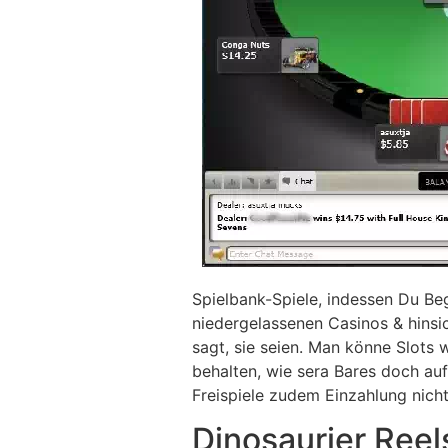
Spielbank-Spiele, indessen Du Beg
niedergelassenen Casinos & hinsic
sagt, sie seien. Man könne Slots
behalten, wie sera Bares doch auf 
Freispiele zudem Einzahlung nicht
Dinosaurier Reels