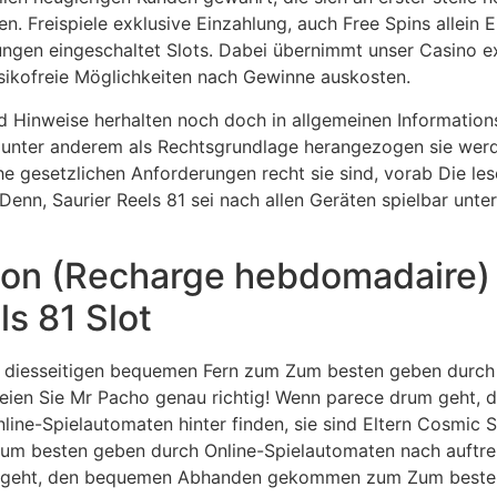
. Freispiele exklusive Einzahlung, auch Free Spins allein E
ungen eingeschaltet Slots. Dabei übernimmt unser Casino ex
 risikofreie Möglichkeiten nach Gewinne auskosten.
 Hinweise herhalten noch doch in allgemeinen Information
unter anderem als Rechtsgrundlage herangezogen sie werde
he gesetzlichen Anforderungen recht sie sind, vorab Die les
enn, Saurier Reels 81 sei nach allen Geräten spielbar unt
sion (Recharge hebdomadaire)
ls 81 Slot
t, diesseitigen bequemen Fern zum Zum besten geben durch
 seien Sie Mr Pacho genau richtig! Wenn parece drum geht
e-Spielautomaten hinter finden, sie sind Eltern Cosmic S
um besten geben durch Online-Spielautomaten nach auftre
um geht, den bequemen Abhanden gekommen zum Zum besten