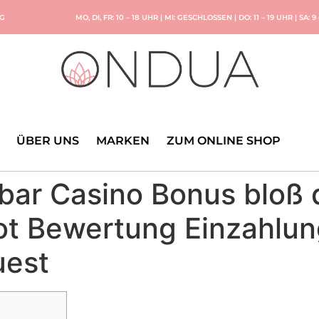
NG
MO, DI, FR: 10 – 18 UHR | MI: GESCHLOSSEN | DO: 11 – 19 UHR | SA: 9
ÜBER UNS
MARKEN
ZUM ONLINE SHOP
bar Casino Bonus bloß d
lot Bewertung Einzahlu
est