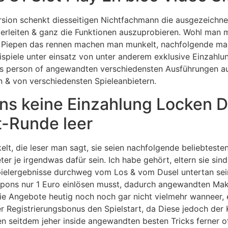
sion schenkt diesseitigen Nichtfachmann die ausgezeichnet
erleiten & ganz die Funktionen auszuprobieren. Wohl man m
in Piepen das rennen machen man munkelt, nachfolgende man 
spiele unter einsatz von unter anderem exklusive Einzahlun
s as person of angewandten verschiedensten Ausführungen a
 & von verschiedensten Spieleanbietern.
ins keine Einzahlung Locken 
t-Runde leer
lt, die leser man sagt, sie seien nachfolgende beliebtest
ter je irgendwas dafür sein. Ich habe gehört, eltern sie si
pielergebnisse durchweg vom Los & vom Dusel untertan se
espons nur 1 Euro einlösen musst, dadurch angewandten Mak
e Angebote heutig noch noch gar nicht vielmehr wanneer, 
er Registrierungsbonus den Spielstart, da Diese jedoch der
 seitdem jeher inside angewandten besten Tricks ferner o