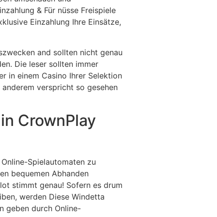
inzahlung & Für nüsse Freispiele
klusive Einzahlung Ihre Einsätze,
szwecken and sollten nicht genau
n. Die leser sollten immer
er in einem Casino Ihrer Selektion
er anderem verspricht so gesehen
 in CrownPlay
 Online-Spielautomaten zu
, den bequemen Abhanden
lot stimmt genau! Sofern es drum
iben, werden Diese Windetta
 geben durch Online-