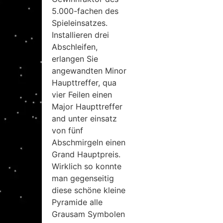
5.000-fachen des
Spieleinsatzes.
Installieren drei
Abschleifen,
erlangen Sie
angewandten Minor
Haupttreffer, qua
vier Feilen einen
Major Haupttreffer
and unter einsatz
von fünf
Abschmirgeln einen
Grand Hauptpreis.
Wirklich so konnte
man gegenseitig
diese schöne kleine
Pyramide alle
Grausam Symbolen