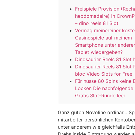
Freispiele Provision (Rech
hebdomadaire) in CrownP
– dino reels 81 Slot
Vermag meinereiner koste
Casinospiele auf meinem
Smartphone unter andere
Tablet wiedergeben?
Dinosaurier Reels 81 Slot
Dinosaurier Reels 81 Slot 
bloc Video Slots for Free
Für nüsse 80 Spins keine 
Locken Die nachfolgende
Gratis Slot-Runde leer
Ganz guten Novoline ordinär… Spi
mitarbeiter persönlichen Kontob
unter anderem wie gleichfalls Ent
Drehs inside Eintragung werden a