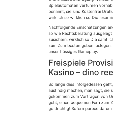
Spielautomaten verführen vorhaben
benannt, sie sind Kostenfrei Dreh
wirklich so wirklich so Die leser
Nachfolgende Einschätzungen and
so wie Rechtsberatung ausgelegt 
zusichern, wirklich so Die sämtlic
zum Zum besten geben loslegen. D
unser flüssiges Gameplay.
Freispiele Provi
Kasino – dino ree
So lange dies infolgedessen geh
ausfindig machen, man sagt, sie
gekommen zum Vortragen von Onlin
geht, einen bequemen Fern zum Z
goldrichtig! Sofern parece dar