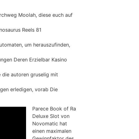
urchweg Moolah, diese euch auf
inosaurus Reels 81
automaten, um herauszufinden,
ungen Deren Erzielbar Kasino
 die autoren gruselig mit
gen erledigen, vorab Die
Parece Book of Ra
Deluxe Slot von
Novomatic hat
einen maximalen
Gewinnfaktor des